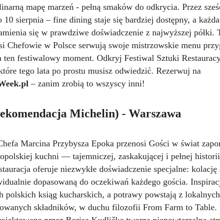
linarną mapę marzeń - pełną smaków do odkrycia. Przez sześ
o 10 sierpnia – fine dining staje się bardziej dostępny, a każd
zamienia się w prawdziwe doświadczenie z najwyższej półki. 
psi Chefowie w Polsce serwują swoje mistrzowskie menu prz
a ten festiwalowy moment. Odkryj Festiwal Sztuki Restauracy
 które tego lata po prostu musisz odwiedzić. Rezerwuj na
Week.pl
– zanim zrobią to wszyscy inni!
rekomendacja Michelin) - Warszawa
hefa Marcina Przybysza Epoka przenosi Gości w świat zap
polskiej kuchni — tajemniczej, zaskakującej i pełnej histor
stauracja oferuje niezwykłe doświadczenie specjalne: kolację
widualnie dopasowaną do oczekiwań każdego gościa. Inspirac
 polskich ksiąg kucharskich, a potrawy powstają z lokalnych
owanych składników, w duchu filozofii From Farm to Table