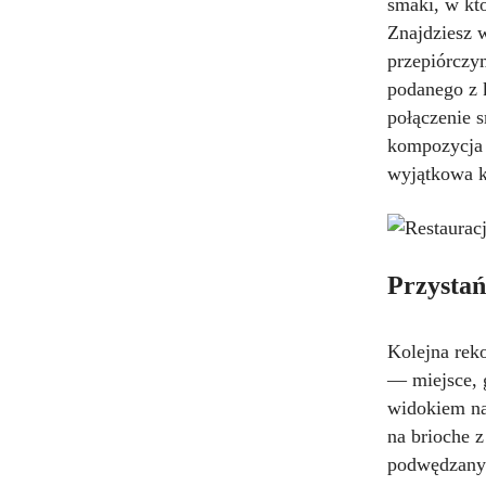
smaki, w któ
Znajdziesz 
przepiórczym
podanego z 
połączenie s
kompozycja 
wyjątkowa k
Przysta
Kolejna rek
— miejsce, 
widokiem na
na brioche z
podwędzany