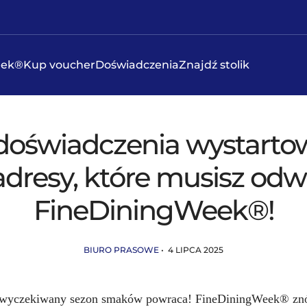
eek®
Kup voucher
Doświadczenia
Znajdź stolik
doświadczenia wystartow
adresy, które musisz odw
FineDiningWeek®!
BIURO PRASOWE
• 4 LIPCA 2025
j wyczekiwany sezon smaków powraca! FineDiningWeek® zn