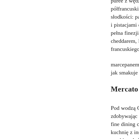
purée z węd
półfrancusk
słodkości: p
i pistacjam
pełna finezj
cheddarem, 
francuskieg
marcepanem. 
jak smakuje 
Mercato 
Pod wodzą C
zdobywając 
fine dining 
kuchnię z i