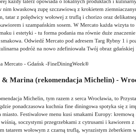
rej każdy talerz opowiada o lokalnych produktach i kulinarn
w nim kwaskową zupę szczawiową z krokietem ziemniaczanym
, tatar z polędwicy wołowej z truflą i chorizo oraz delikatn
kawiorem i szampańskim sosem. W Mercato każda wizyta to
maku i estetyki - tu forma podania ma równie duże znaczenie
smakowa. Odwiedź Mercato pod adresem Targ Rybny 1 i poz
ulinarna podróż na nowo zdefiniowała Twój obraz gdańskiej
ń & Marina (rekomendacja Michelin) - Wro
omendacja Michelin, tym razem z serca Wrocławia, to Przys
gdzie ponadczasowa kuchnia fine diningowa spotyka się z i
 miasto. Festiwalowe menu kusi smakami Europy: kremową st
 wiśnią, soczystymi przegrzebkami z cytrusami i kawiorem z l
m tatarem wołowym z czarną truflą, wyrazistym żeberkie