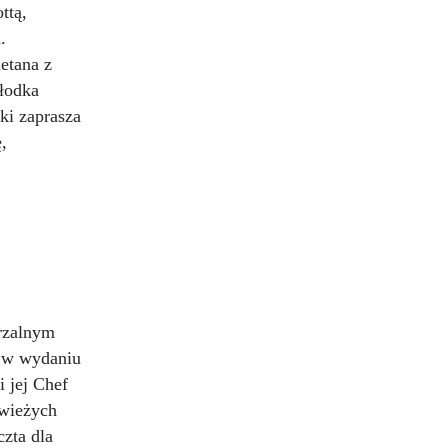
ttą,
.
etana z
słodka
ki zaprasza
ę,
arzalnym
ą w wydaniu
 jej Chef
świeżych
zta dla