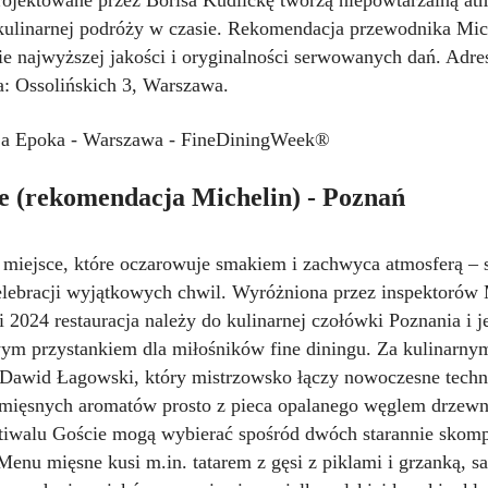
rojektowane przez Borisa Kudličkę tworzą niepowtarzalną at
 kulinarnej podróży w czasie. Rekomendacja przewodnika Mic
ie najwyższej jakości i oryginalności serwowanych dań. Adre
a: Ossolińskich 3, Warszawa.
 (rekomendacja Michelin) - Poznań
 miejsce, które oczarowuje smakiem i zachwyca atmosferą – 
elebracji wyjątkowych chwil. Wyróżniona przez inspektorów 
 2024 restauracja należy do kulinarnej czołówki Poznania i j
m przystankiem dla miłośników fine diningu. Za kulinarnym
f Dawid Łagowski, który mistrzowsko łączy nowoczesne techn
 mięsnych aromatów prosto z pieca opalanego węglem drzew
tiwalu Goście mogą wybierać spośród dwóch starannie sko
 Menu mięsne kusi
m.in
. tatarem z gęsi z piklami i grzanką, 