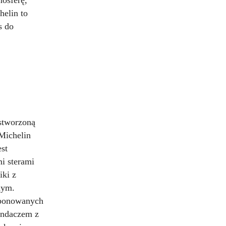
mosferę,
helin to
s do
stworzoną
Michelin
est
i sterami
iki z
nym.
mponowanych
sandaczem z