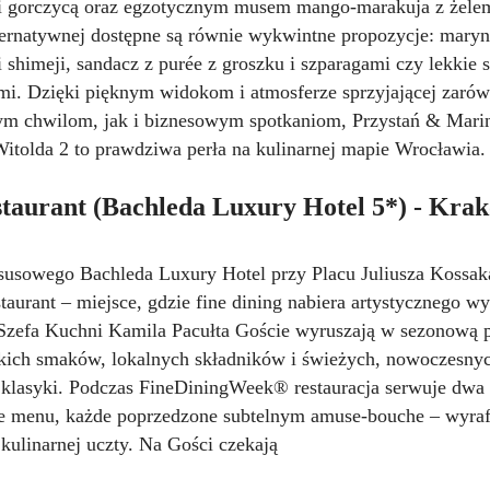
i gorczycą oraz egzotycznym musem mango-marakuja z żele
ternatywnej dostępne są równie wykwintne propozycje: mary
 shimeji, sandacz z purée z groszku i szparagami czy lekkie
mi. Dzięki pięknym widokom i atmosferze sprzyjającej zaró
m chwilom, jak i biznesowym spotkaniom, Przystań & Mari
Witolda 2 to prawdziwa perła na kulinarnej mapie Wrocławia.
taurant (Bachleda Luxury Hotel 5*) - Kra
susowego Bachleda Luxury Hotel przy Placu Juliusza Kossak
taurant – miejsce, gdzie fine dining nabiera artystycznego w
Szefa Kuchni Kamila Pacułta Goście wyruszają w sezonową 
skich smaków, lokalnych składników i świeżych, nowoczesny
ji klasyki. Podczas FineDiningWeek® restauracja serwuje dwa
e menu, każde poprzedzone subtelnym amuse-bouche – wyr
kulinarnej uczty. Na Gości czekają