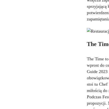
wnętrza zap
sprzyjającą
potwierdzen
zapamiętani
The Time
The Time to
wprost do c
Guide 2023 i
obowiązkowy
stoi tu Che
miłością do
Podczas Fes
propozycji.