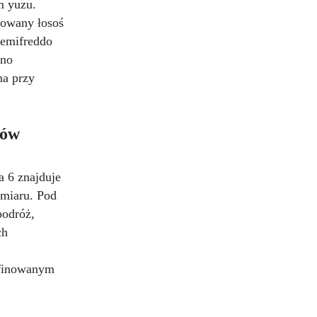
m yuzu.
nowany łosoś
 semifreddo
wno
na przy
ków
a 6 znajduje
ymiaru. Pod
podróż,
ch
afinowanym