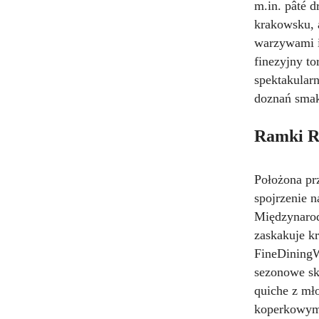
m.in. pâté 
krakowsku, a
warzywami i
finezyjny to
spektakularn
doznań sma
Ramki Re
Położona pr
spojrzenie n
Międzynarod
zaskakuje kr
FineDiningW
sezonowe sk
quiche z mł
koperkowym 