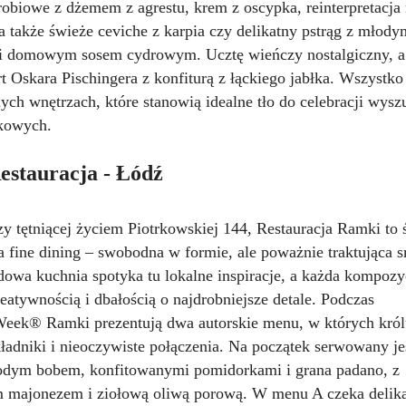
drobiowe z dżemem z agrestu, krem z oscypka, reinterpretacja
 także świeże ceviche z karpia czy delikatny pstrąg z młody
 domowym sosem cydrowym. Ucztę wieńczy nostalgiczny, a
rt Oskara Pischingera z konfiturą z łąckiego jabłka. Wszystk
ych wnętrzach, które stanowią idealne tło do celebracji wys
kowych.
stauracja - Łódź
zy tętniącej życiem Piotrkowskiej 144, Restauracja Ramki to 
a fine dining – swobodna w formie, ale poważnie traktująca 
owa kuchnia spotyka tu lokalne inspiracje, a każda kompozy
eatywnością i dbałością o najdrobniejsze detale. Podczas
eek® Ramki prezentują dwa autorskie menu, w których król
ładniki i nieoczywiste połączenia. Na początek serwowany je
odym bobem, konfitowanymi pomidorkami i grana padano, z
majonezem i ziołową oliwą porową. W menu A czeka delik