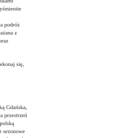
uskami
yśmienite
na podróż
łażana z
oraz
ekonaj się,
wką Gdańska,
a przestrzeń
 polską
ez sezonowe