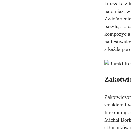
kurczaka z t
natomiast w
Zwieńczeniem
bazylią, rab
kompozycja p
na festiwal
a każda por
Zakotwic
Zakotwiczon
smakiem i w
fine dining
Michał Bork
składników 