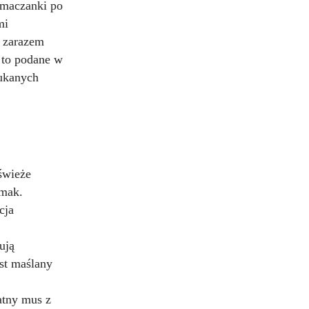
 maczanki po
mi
 zarazem
o to podane w
zukanych
świeże
smak.
cja
ują
st maślany
atny mus z