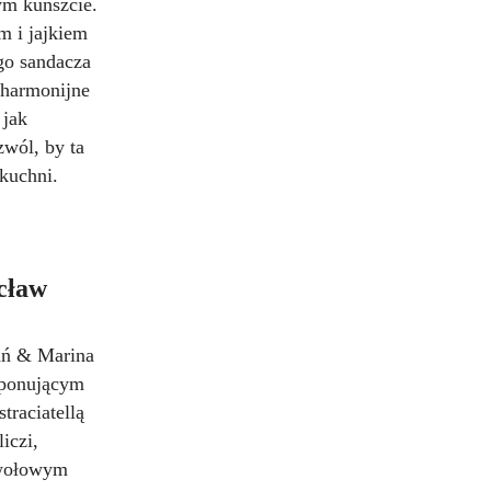
ym kunszcie.
 i jajkiem
ego sandacza
 harmonijne
 jak
wól, by ta
 kuchni.
cław
tań & Marina
mponującym
raciatellą
iczi,
m wołowym