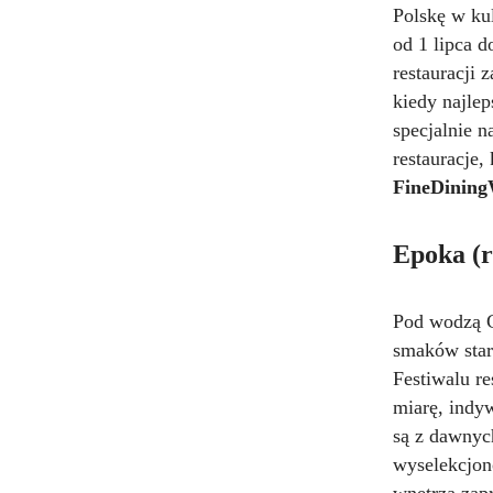
Polskę w ku
od 1 lipca d
restauracji 
kiedy najle
specjalnie n
restauracje,
FineDining
Epoka (
Pod wodzą C
smaków staro
Festiwalu re
miarę, indy
są z dawnych
wyselekcjon