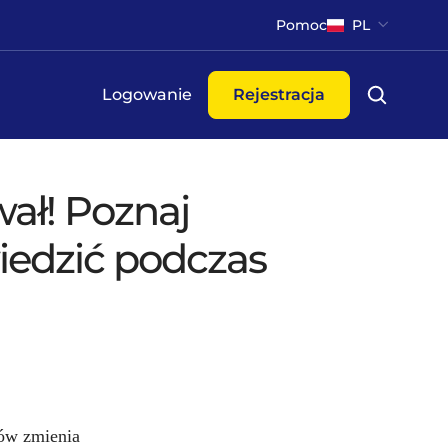
Pomoc
PL
Logowanie
Rejestracja
ał! Poznaj
iedzić podczas
ów zmienia