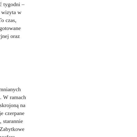
ć tygodni –
a wizyta w
To czas,
ygotowane
jnej oraz
omnianych
ii. W ramach
 skrojoną na
je czerpane
, starannie
. Zabytkowe