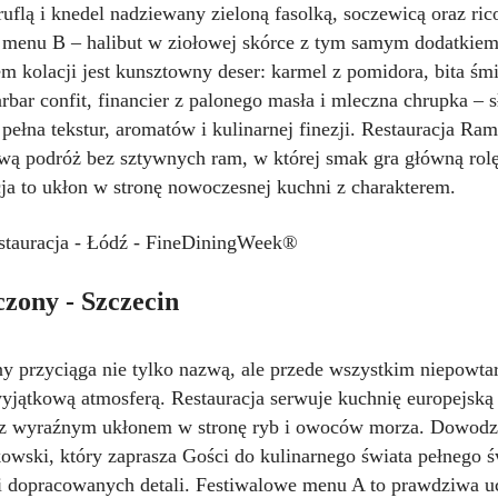
ruflą i knedel nadziewany zieloną fasolką, soczewicą oraz rico
 menu B – halibut w ziołowej skórce z tym samym dodatkiem
 kolacji jest kunsztowny deser: karmel z pomidora, bita śmi
arbar confit, financier z palonego masła i mleczna chrupka – 
ełna tekstur, aromatów i kulinarnej finezji. Restauracja Ram
ową podróż bez sztywnych ram, w której smak gra główną rol
cja to ukłon w stronę nowoczesnej kuchni z charakterem.
zony - Szczecin
y przyciąga nie tylko nazwą, ale przede wszystkim niepowt
yjątkową atmosferą. Restauracja serwuje kuchnię europejsk
, z wyraźnym ukłonem w stronę ryb i owoców morza. Dowodzi
owski, który zaprasza Gości do kulinarnego świata pełnego 
i dopracowanych detali. Festiwalowe menu A to prawdziwa uc