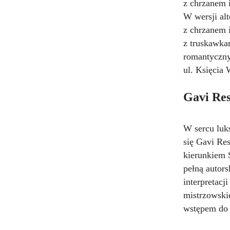
z chrzanem 
W wersji al
z chrzanem i
z truskawka
romantyczny
ul. Księcia 
Gavi Res
W sercu luk
się Gavi Res
kierunkiem 
pełną autor
interpretac
mistrzowski
wstępem do 