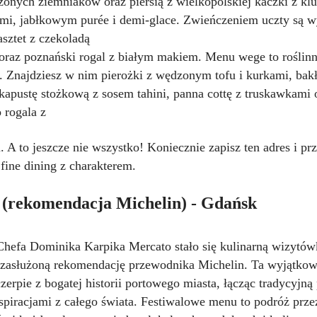
zonych ziemniaków oraz piersią z wielkopolskiej kaczki z kl
imi, jabłkowym purée i demi-glace. Zwieńczeniem uczty są w
asztet z czekoladą
i oraz poznański rogal z białym makiem. Menu wege to roślin
i. Znajdziesz w nim pierożki z wędzonym tofu i kurkami, bak
kapustę stożkową z sosem tahini, panna cottę z truskawkami 
o rogala z
A to jeszcze nie wszystko! Koniecznie zapisz ten adres i prz
fine dining z charakterem.
(rekomendacja Michelin) - Gdańsk
hefa Dominika Karpika Mercato stało się kulinarną wizytó
zasłużoną rekomendację przewodnika Michelin. Ta wyjątkow
czerpie z bogatej historii portowego miasta, łącząc tradycyjną
nspiracjami z całego świata. Festiwalowe menu to podróż prz