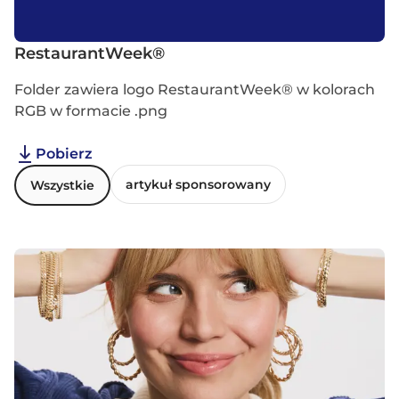
RestaurantWeek®
B
Folder zawiera logo RestaurantWeek® w kolorach
F
RGB w formacie .png
R
Pobierz
artykuł sponsorowany
Wszystkie