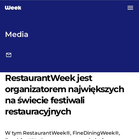
Przejdź do treści głównej
Media
RestaurantWeek jest
organizatorem największych
na świecie festiwali
restauracyjnych
W tym RestaurantWeek®, FineDiningWeek®,