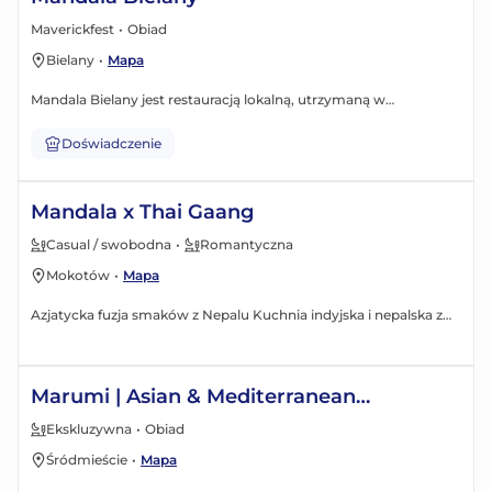
Maverickfest
•
Obiad
Bielany
•
Mapa
Mandala Bielany jest restauracją lokalną, utrzymaną w
neomodernistycznym, przyjaznym duchowym podróżom stylu.
Przeznaczona dla miłośników i miłośniczek dalekowschodniej
Doświadczenie
kuchni w nowoczesnym ujęciu.
Mandala x Thai Gaang
Casual / swobodna
•
Romantyczna
Mokotów
•
Mapa
Azjatycka fuzja smaków z Nepaluㅤ Kuchnia indyjska i nepalska z
wpływami tajskimi i chińskimi, a nawet katarskimi. Oryginalne
dania powstały w oparciu o receptury tradycyjne i
uwspółcześnione, opracowane i serwowane przez ośmiu
Marumi | Asian & Mediterranean
wykwalifikowanych kucharzy rodem z Nepalu, zdobywających
restaurant
doświadczenia kulinarne w wielu krajach Azji Południowej.
Ekskluzywna
•
Obiad
Doskonała jakość dań to połączenie wiedzy i pasji, wyłącznie
Śródmieście
•
Mapa
świeżych składników i najlepszej jakości przypraw. Mandala na
Mokotowie to miejsce eleganckie i modernistyczne,