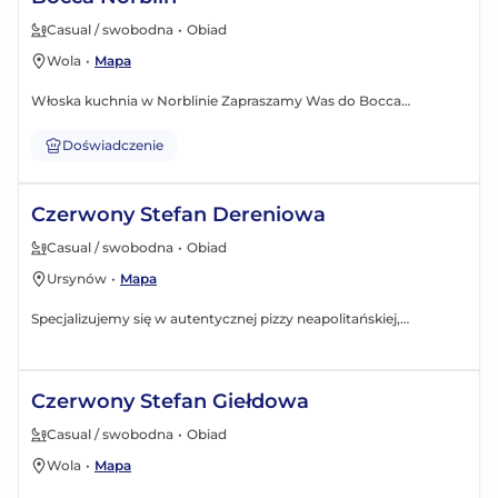
Casual / swobodna
•
Obiad
Wola
•
Mapa
Włoska kuchnia w Norblinie Zapraszamy Was do Bocca
Ristorante & Pizzeria – miejsca w którym poczujecie się jak w
prawdziwym włoskim domu. Od dziś prawdziwą włoską kuchnię
Doświadczenie
macie na wyciągnięcie ręki. Nasza restauracja powstała w
zabytkowej, odrestaurowanej Fabryce Norblina na Warszawskiej
Czerwony Stefan Dereniowa
Woli.
Casual / swobodna
•
Obiad
Ursynów
•
Mapa
Specjalizujemy się w autentycznej pizzy neapolitańskiej,
przygotowywanej z najwyższej jakości składników
importowanych prosto z Włoch. Nasze menu obejmuje również
dania wegańskie i wegetariańskie, aby każdy gość mógł znaleźć
Czerwony Stefan Giełdowa
coś dla siebie.
Casual / swobodna
•
Obiad
Wola
•
Mapa