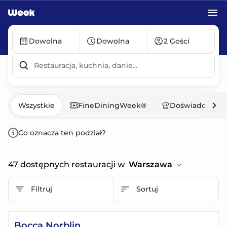
Przejdź do treści głównej
Nr1 REZERWACJE ONLINE I FESTIWALE | Week
Dowolna
Dowolna
2 Gości
Wszystkie
FineDiningWeek®
Doświadczenia
Co oznacza ten podział?
47 dostępnych restauracji w
Warszawa
Filtruj
Sortuj
Bocca Norblin