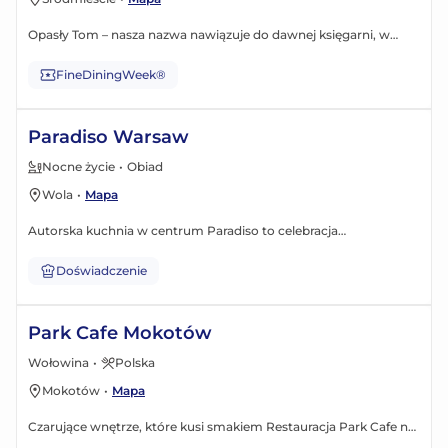
Opasły Tom – nasza nazwa nawiązuje do dawnej księgarni, w
której zaczynaliśmy działalność. Dziś, w lokalizacji przy
Wierzbowej 9, zapraszamy do czytelni obok baru, na drinka i
FineDiningWeek®
książki. Oferujemy kuchnię polską w autorskiej interpretacji.
Menu bazuje na lokalnych, sezonowych produktach, które
Paradiso Warsaw
pochodzą z prowadzonego przez nas Rolniczego Targu w
Fortecy.
Nocne życie
•
Obiad
Wola
•
Mapa
Autorska kuchnia w centrum Paradiso to celebracja
wyjątkowego poczucia ciepła, przynależności i życia, które mogą
wyczarować tylko najlepsze dania kuchni międzynarodowej.
Doświadczenie
Park Cafe Mokotów
Wołowina
•
Polska
Mokotów
•
Mapa
Czarujące wnętrze, które kusi smakiemㅤㅤㅤㅤㅤㅤㅤㅤ Restauracja Park Cafe na
Mokotowie to wyjątkowe miejsce na mapie Warszawy, które