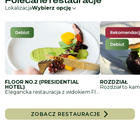
Polecane restauracje
Lokalizacja
Wybierz opcję
FLOOR NO.2 (PRESIDENTIAL
ROZDZIAŁ
HOTEL)
Elegancka restauracja z widokiem Floor No.2 mieści się na II piętrze Warsaw Presidential Hotel. Serwujemy autorską kuchnię europejską z polskimi akcentami, opartą na sezonowych, lokalnych składnikach. To miejsce na rozmowy i smakowanie: od lunchu po kolację przy winie. Prosto, elegancko, bez zadęcia – z życzliwą obsługą i doborem win do każdego dania.
ZOBACZ RESTAURACJE