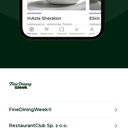
FineDiningWeek®
RestaurantClub Sp. z o.o.