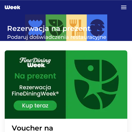
Przejdź do treści głównej
Rezerwacja na prezent
Podaruj doświadczenia restauracyjne
Voucher na