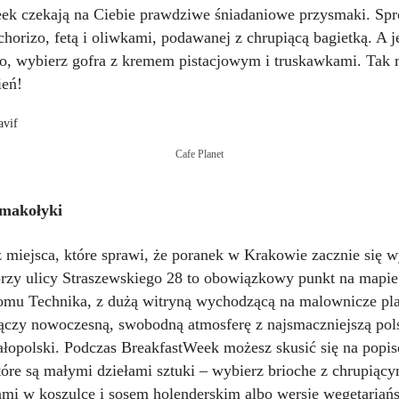
ek czekają na Ciebie prawdziwe śniadaniowe przysmaki. Spr
chorizo, fetą i oliwkami, podawanej z chrupiącą bagietką. A j
ko, wybierz gofra z kremem pistacjowym i truskawkami. Tak
ień!
Cafe Planet
makołyki
z miejsca, które sprawi, że poranek w Krakowie zacznie się 
rzy ulicy Straszewskiego 28 to obowiązkowy punkt na mapie
mu Technika, z dużą witryną wychodzącą na malownicze pla
 łączy nowoczesną, swobodną atmosferę z najsmaczniejszą pol
ałopolski. Podczas BreakfastWeek możesz skusić się na popi
które są małymi dziełami sztuki – wybierz brioche z chrupią
mi w koszulce i sosem holenderskim albo wersję wegetariańs