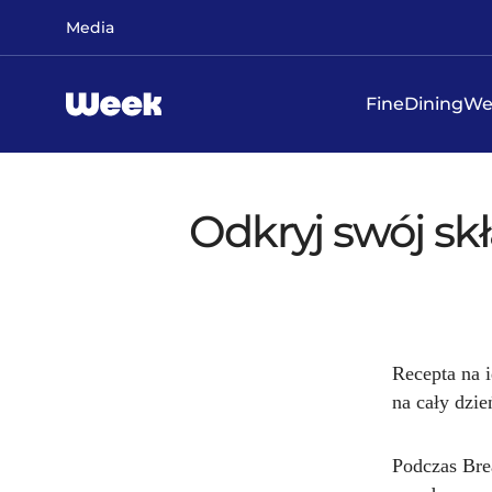
Przejdź do treści głównej
Media
FineDiningW
Odkryj swój sk
Recepta na i
na cały dzie
Podczas Bre