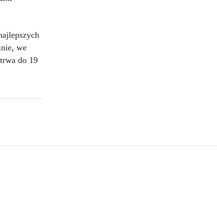
najlepszych
inie, we
trwa do 19