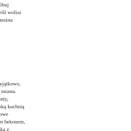
óbuj
eśli wolisz
 można
wyjątkowo,
 miasta.
nty,
ską kuchnią
sowe
cym bekonem,
ką z