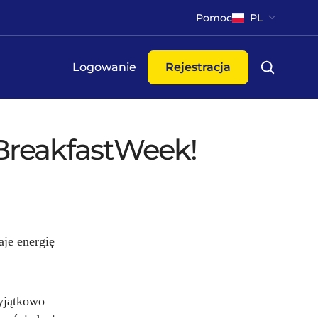
Pomoc
PL
Logowanie
Rejestracja
 BreakfastWeek!
aje energię
yjątkowo –