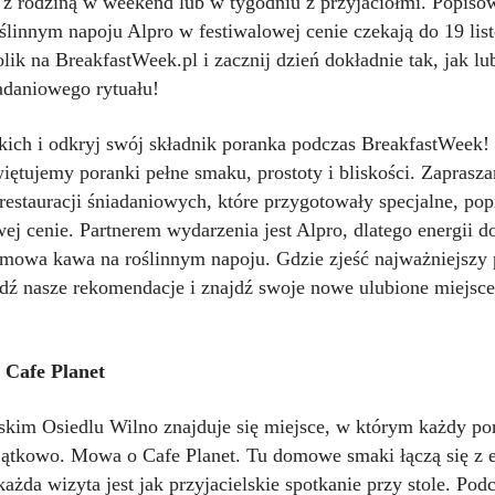
, z rodziną w weekend lub w tygodniu z przyjaciółmi. Popiso
ślinnym napoju Alpro w festiwalowej cenie czekają do 19 lis
olik na
BreakfastWeek.pl
i zacznij dzień dokładnie tak, jak lu
adaniowego rytuału!
kich i odkryj swój składnik poranka podczas BreakfastWeek! 
iętujemy poranki pełne smaku, prostoty i bliskości. Zaprasz
 restauracji śniadaniowych, które przygotowały specjalne, p
ej cenie. Partnerem wydarzenia jest Alpro, dlatego energii d
emowa kawa na roślinnym napoju. Gdzie zjeść najważniejszy 
dź nasze rekomendacje i znajdź swoje nowe ulubione miejsce
 Cafe Planet
kim Osiedlu Wilno znajduje się miejsce, w którym każdy po
ątkowo. Mowa o Cafe Planet. Tu domowe smaki łączą się z 
ażda wizyta jest jak przyjacielskie spotkanie przy stole. Pod