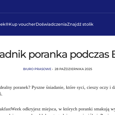
eek®
Kup voucher
Doświadczenia
Znajdź stolik
ładnik poranka podczas
BIURO PRASOWE
• 28 PAŹDZIERNIKA 2025
dealny poranek? Pyszne śniadanie, które syci, cieszy oczy i d
ń.
akfastWeek odkryjesz miejsca, w których poranki smakują w