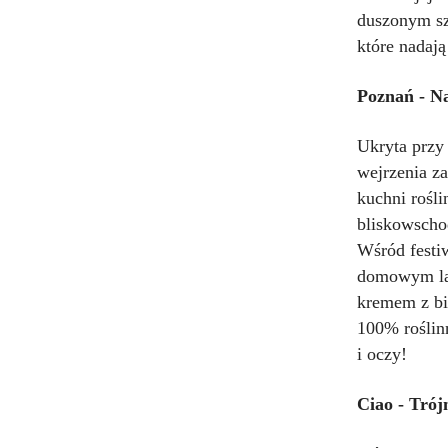
duszonym sz
które nadaj
Poznań - N
Ukryta przy 
wejrzenia z
kuchni rośli
bliskowschod
Wśród festi
domowym lab
kremem z bi
100% roślinn
i oczy!
Ciao - Trój