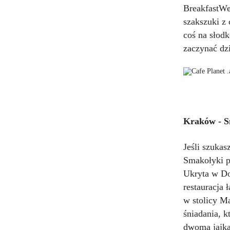
BreakfastWe
szakszuki z 
coś na słod
zaczynać dz
Kraków - S
Jeśli szukas
Smakołyki p
Ukryta w Do
restauracja
w stolicy M
śniadania, 
dwoma jajka