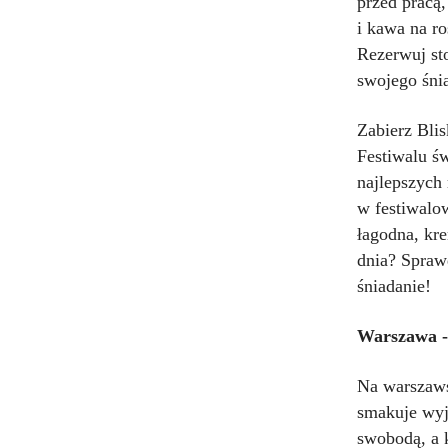
przed pracą
i kawa na ro
Rezerwuj st
swojego śni
Zabierz Blis
Festiwalu św
najlepszych
w festiwalow
łagodna, kr
dnia? Spraw
śniadanie!
Warszawa -
Na warszaws
smakuje wyj
swobodą, a k