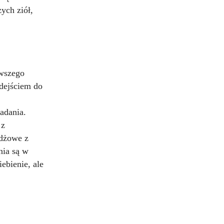
ych ziół,
rwszego
dejściem do
adania.
 z
żdżowe z
nia są w
ebienie, ale