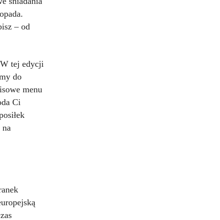
we śniadania
topada.
bisz – od
W tej edycji
amy do
opisowe menu
oda Ci
posiłek
 na
ranek
europejską
czas