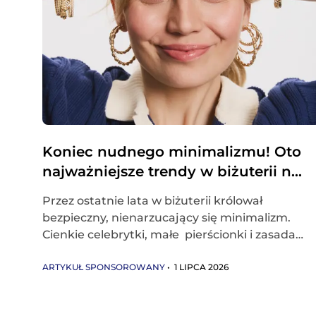
Koniec nudnego minimalizmu! Oto
najważniejsze trendy w biżuterii na
2026 rok
Przez ostatnie lata w biżuterii królował
bezpieczny, nienarzucający się minimalizm.
Cienkie celebrytki, małe pierścionki i zasada
„mniej znaczy więcej” powoli jednak
odchodzą do lamusa.
ARTYKUŁ SPONSOROWANY
• 1 LIPCA 2026
W 2026 roku biżuteria
wraca na pierwszy plan!
Ma być widoczna,
ekspresyjna, wręcz rzeźbiarska, pełna