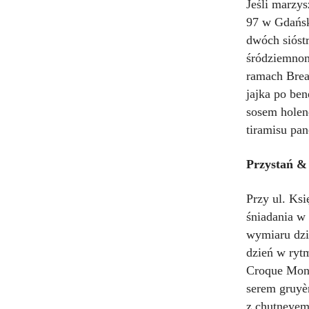
Jeśli marzys
97 w Gdańsku
dwóch sióst
śródziemnomo
ramach Brea
jajka po be
sosem holen
tiramisu pa
Przystań &
Przy ul. Ks
śniadania w
wymiaru dzi
dzień w ryt
Croque Mons
serem gruyè
z chutneyem