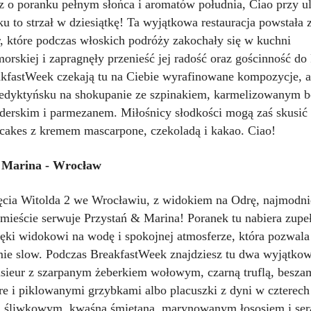
z o poranku pełnym słońca i aromatów południa, Ciao przy ul
 to strzał w dziesiątkę! Ta wyjątkowa restauracja powstała z
r, które podczas włoskich podróży zakochały się w kuchni
rskiej i zapragnęły przenieść jej radość oraz gościnność do
kfastWeek czekają tu na Ciebie wyrafinowane kompozycje, a
nedyktyńsku na shokupanie ze szpinakiem, karmelizowanym 
derskim i parmezanem. Miłośnicy słodkości mogą zaś skusić 
ncakes z kremem mascarpone, czekoladą i kakao. Ciao!
 Marina - Wrocław
ięcia Witolda 2 we Wrocławiu, z widokiem na Odrę, najmodni
 mieście serwuje Przystań & Marina! Poranek tu nabiera zup
ęki widokowi na wodę i spokojnej atmosferze, która pozwala
mie slow. Podczas BreakfastWeek znajdziesz tu dwa wyjątkow
ieur z szarpanym żeberkiem wołowym, czarną truflą, besza
re i piklowanymi grzybkami albo placuszki z dyni w czterech
 śliwkowym, kwaśną śmietaną, marynowanym łososiem i se