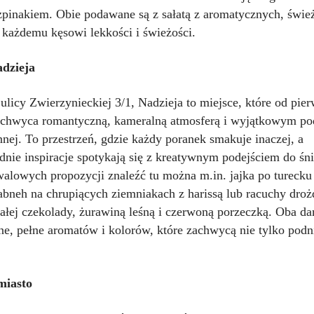
pinakiem. Obie podawane są z sałatą z aromatycznych, śwież
ą każdemu kęsowi lekkości i świeżości.
adzieja
ulicy Zwierzynieckiej 3/1, Nadzieja to miejsce, które od pie
achwyca romantyczną, kameralną atmosferą i wyjątkowym po
nnej. To przestrzeń, gdzie każdy poranek smakuje inaczej, a
nie inspiracje spotykają się z kreatywnym podejściem do śni
walowych propozycji znaleźć tu można
m.in
. jajka po turecku
neh na chrupiących ziemniakach z harissą lub racuchy dro
ałej czekolady, żurawiną leśną i czerwoną porzeczką. Oba da
e, pełne aromatów i kolorów, które zachwycą nie tylko podni
miasto