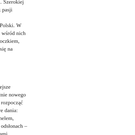
. Szerokiej
 pasji
 Polski. W
 wśród nich
boczkiem,
się na
ejsze
ełnie nowego
 rozpocząć
e dania:
melem,
 odsłonach –
rami