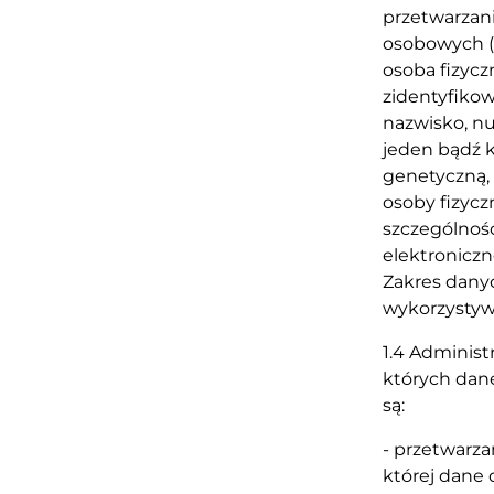
przetwarzan
osobowych (
osoba fizycz
zidentyfikow
nazwisko, nu
jeden bądź k
genetyczną,
osoby fizycz
szczególnoś
elektroniczn
Zakres danyc
wykorzystyw
1.4 Administ
których dane
są:
- przetwarza
której dane 