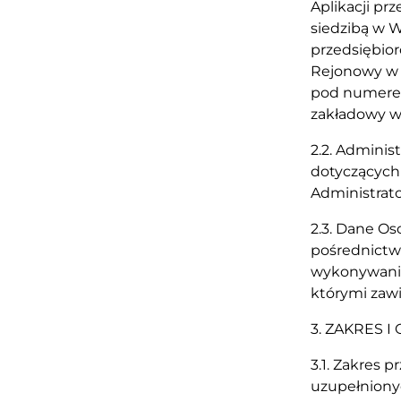
Aplikacji pr
siedzibą w W
przedsiębio
Rejonowy w 
pod numerem
zakładowy w
2.2. Adminis
dotyczących
Administra
2.3. Dane O
pośrednictwe
wykonywanie
którymi zaw
3. ZAKRES 
3.1. Zakres 
uzupełniony