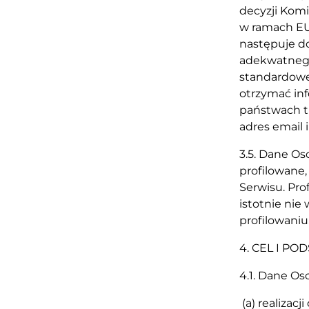
decyzji Komi
w ramach EU
następuje d
adekwatnego
standardowe
otrzymać in
państwach tr
adres email
3.5. Dane O
profilowane,
Serwisu. Pr
istotnie nie
profilowa
4. CEL I P
4.1. Dane O
(a) realizac