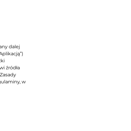
any dalej
plikacją”)
zki
wi źródła
 Zasady
gulaminy, w