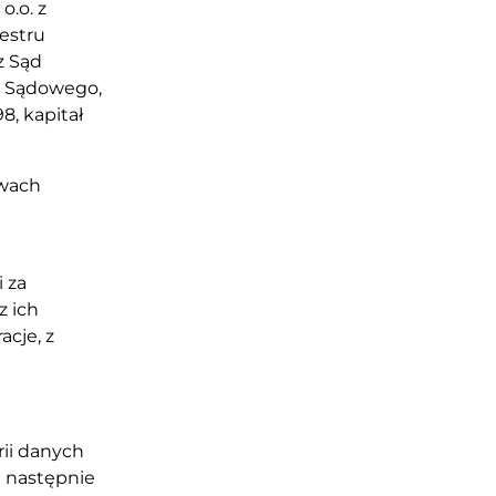
o.o. z
jestru
z Sąd
u Sądowego,
, kapitał
awach
 za
z ich
cje, z
rii danych
a następnie