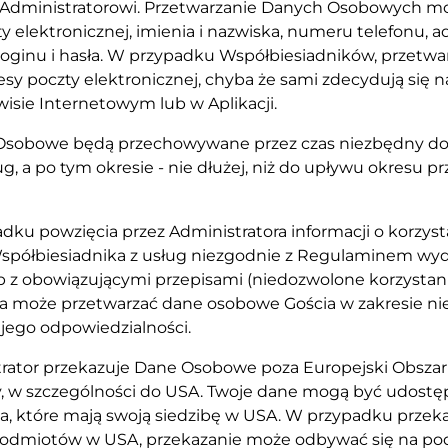
 Administratorowi. Przetwarzanie Danych Osobowych mo
y elektronicznej, imienia i nazwiska, numeru telefonu, a
oginu i hasła. W przypadku Współbiesiadników, przetwa
resy poczty elektronicznej, chyba że sami zdecydują się n
isie Internetowym lub w Aplikacji.
 Osobowe będą przechowywane przez czas niezbędny do
sług, a po tym okresie - nie dłużej, niż do upływu okresu 
adku powzięcia przez Administratora informacji o korzyst
Współbiesiadnika z usług niezgodnie z Regulaminem wyd
b z obowiązującymi przepisami (niedozwolone korzystani
 może przetwarzać dane osobowe Gościa w zakresie n
 jego odpowiedzialności.
strator przekazuje Dane Osobowe poza Europejski Obszar
, w szczególności do USA. Twoje dane mogą być udostęp
ta, które mają swoją siedzibę w USA. W przypadku przek
odmiotów w USA, przekazanie może odbywać się na po