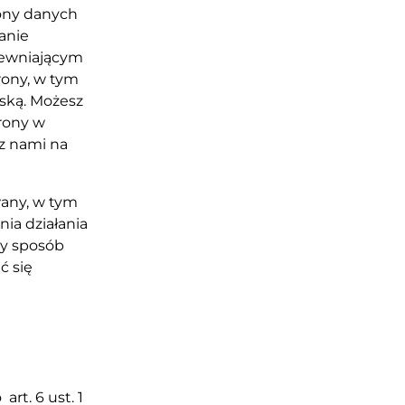
rony danych
anie
pewniającym
ony, w tym
ską. Możesz
rony w
 z nami na
any, w tym
ia działania
ny sposób
ć się
rt. 6 ust. 1