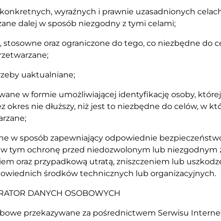
 konkretnych, wyraźnych i prawnie uzasadnionych celach
ane dalej w sposób niezgodny z tymi celami;
 stosowne oraz ograniczone do tego, co niezbędne do c
rzetwarzane;
trzeby uaktualniane;
ane w formie umożliwiającej identyfikację osoby, które
ez okres nie dłuższy, niż jest to niezbędne do celów, w k
arzane;
ane w sposób zapewniający odpowiednie bezpieczeńst
w tym ochronę przed niedozwolonym lub niezgodnym
iem oraz przypadkową utratą, zniszczeniem lub uszkodz
wiednich środków technicznych lub organizacyjnych.
STRATOR DANYCH OSOBOWYCH
sobowe przekazywane za pośrednictwem Serwisu Interne