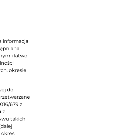
a informacja
tępniana
nym i łatwo
lności
ch, okresie
wej do
 przetwarzane
016/679 z
 z
ywu takich
(dalej
y okres