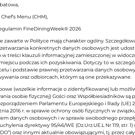
abatowa,
 Chef's Menu (CHM),
Regulamin FineDiningWeek® 2026
cje zawarte w Polityce mają charakter ogólny. Szczegółow
rzetwarzania konkretnych danych osobowych jest udos
w treści klauzuli informacyjnej zamieszczonej w widocz
iejscu podczas ich pozyskiwania. Dotyczy to w szczegó
 celu i podstawie prawnej przetwarzania danych osobowy
wywania oraz odbiorcach, którym są one przekazywane.
bowe (wszelkie informacje o zidentyfikowanej lub możli
ania osobie fizycznej) Gości oraz Współbiesiadników są
ozporządzeniem Parlamentu Europejskiego i Rady (UE) 2
tnia 2016 r. w sprawie ochrony osób fizycznych w związku
iem danych osobowych i w sprawie swobodnego przepł
chylenia dyrektywy 95/46/WE (Dz.Urz.UE.L Nr 119, str. 1) 
DO”) oraz innymi aktualnie obowiązującymi, tj. przez cał