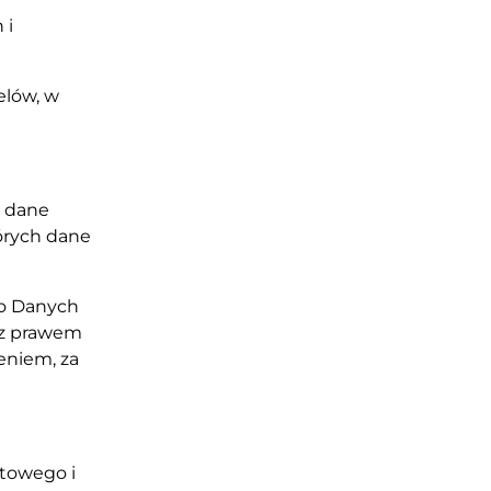
 i
elów, w
j dane
tórych dane
wo Danych
 z prawem
eniem, za
towego i