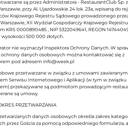
zetwarzane są przez Administratora - RestaurantClub Sp. z 
arszawie, przy Al. Ujazdowskie 24 lok. 23a, wpisaną do re
rców Krajowego Rejestru Sądowego prowadzonego prze
Warszawie, XII Wydział Gospodarczy Krajowego Rejestr
 KRS 0000890485 , NIP 5322049641, REGON 147440498
 wysokości 500 000 złotych.
trator nie wyznaczył Inspektora Ochrony Danych. W spr
 ochrony danych osobowych można kontaktować się z
torem pod adresem
info@week.pl
sobowe przetwarzane w związku z umowami zawieranymi
m Serwisu Internetowego i Aplikacji (w tym w związku 
m) przekazywane są podmiotom prowadzącym restaura
ierane są umowy.
I OKRES PRZETWARZANIA
przetwarzanych danych osobowych określa zakres katego
ch przez Gościa za pomocą odpowiedniego formularza, 