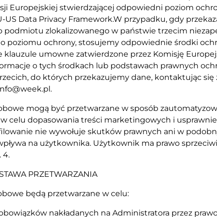
sji Europejskiej stwierdzającej odpowiedni poziom och
-US Data Privacy Framework.W przypadku, gdy przekaz
o podmiotu zlokalizowanego w państwie trzecim nieza
 poziomu ochrony, stosujemy odpowiednie środki ochr
 klauzule umowne zatwierdzone przez Komisję Europej
formacje o tych środkach lub podstawach prawnych och
zecich, do których przekazujemy dane, kontaktując się
info@week.pl
.
sobowe mogą być przetwarzane w sposób zautomatyzow
 w celu dopasowania treści marketingowych i usprawnien
ofilowanie nie wywołuje skutków prawnych ani w podob
 wpływa na użytkownika. Użytkownik ma prawo sprzeciwi
niu. 4.
ODSTAWA PRZETWARZANIA
sobowe będą przetwarzane w celu:
ji obowiązków nakładanych na Administratora przez prawo a