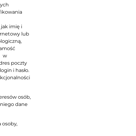
nych
fikowania
jak imię i
ternetowy lub
logiczną,
samość
i w
dres poczty
ogin i hasło.
nkcjonalności
teresów osób,
z niego dane
a osoby,