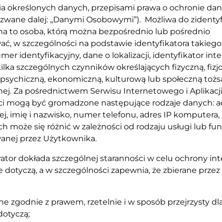
ia określonych danych, przepisami prawa o ochronie da
zwane dalej: „Danymi Osobowymi”). Możliwa do zidenty
na to osoba, którą można bezpośrednio lub pośrednio
ać, w szczególności na podstawie identyfikatora takiego 
mer identyfikacyjny, dane o lokalizacji, identyfikator in
ilka szczególnych czynników określających fizyczną, fizjo
 psychiczną, ekonomiczną, kulturową lub społeczną toż
nej. Za pośrednictwem Serwisu Internetowego i Aplikacj
ci mogą być gromadzone następujące rodzaje danych: a
ej, imię i nazwisko, numer telefonu, adres IP komputera, l
h może się różnić w zależności od rodzaju usługi lub fu
anej przez Użytkownika.
rator dokłada szczególnej staranności w celu ochrony in
 dotyczą, a w szczególności zapewnia, że zbierane prze
ne zgodnie z prawem, rzetelnie i w sposób przejrzysty dl
dotyczą;