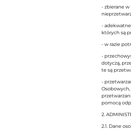
- zbierane w
nieprzetwarz
- adekwatne,
których są p
- w razie po
- przechowyw
dotyczą, prz
te są przetw
- przetwarz
Osobowych, 
przetwarzan
pomocą odpo
2. ADMINI
2.1. Dane o