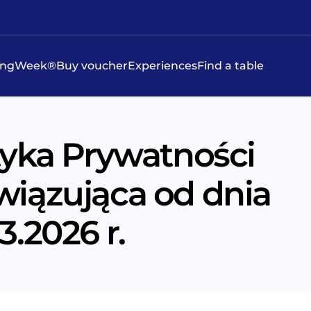
ningWeek®
Buy voucher
Experiences
Find a table
tyka Prywatności
iązująca od dnia
3.2026 r.