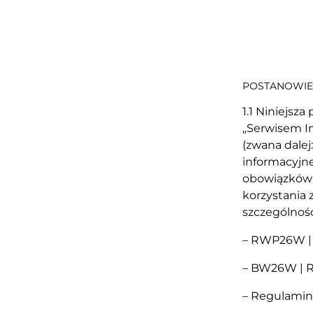
POSTANOWIE
1.1 Niniejsz
„Serwisem In
(zwana dalej:
informacyjne
obowiązków 
korzystania 
szczególnośc
– RWP26W |
– BW26W | R
– Regulamin