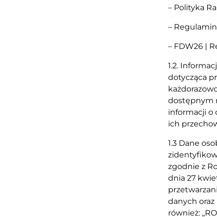
– Polityka R
– Regulamin
– FDW26 | 
1.2. Informa
dotycząca p
każdorazowo 
dostępnym m
informacji o
ich przecho
1.3 Dane oso
zidentyfikow
zgodnie z R
dnia 27 kwie
przetwarzan
danych oraz u
również: „RO