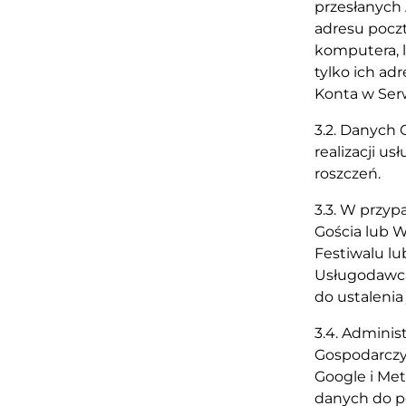
przesłanych
adresu poczt
komputera, l
tylko ich ad
Konta w Serw
3.2. Danych
realizacji u
roszczeń.
3.3. W przyp
Gościa lub 
Festiwalu lu
Usługodawca
do ustalenia
3.4. Admini
Gospodarczy
Google i Me
danych do p