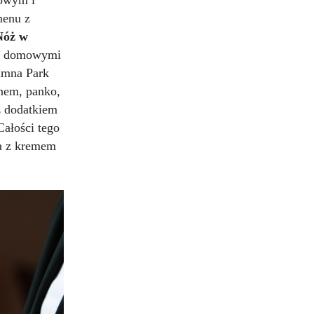
menu z
Nóż w
 i domowymi
umna Park
anem, panko,
z dodatkiem
ałości tego
ha z kremem