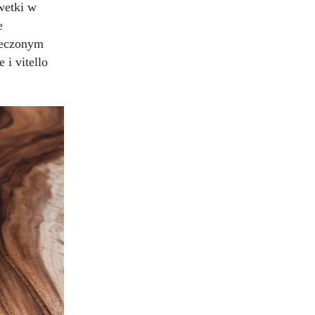
wetki w
e
ieczonym
i vitello