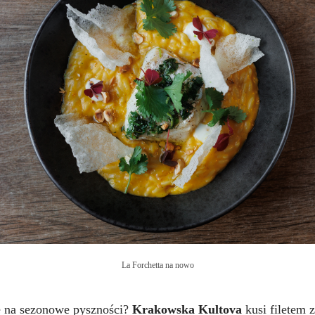
La Forchetta na nowo
 na sezonowe pyszności?
Krakowska Kultova
kusi filetem z