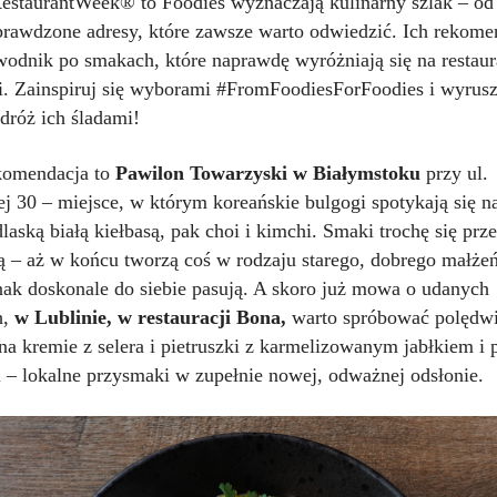
estaurantWeek® to Foodies wyznaczają kulinarny szlak – od
prawdzone adresy, które zawsze warto odwiedzić. Ich rekome
wodnik po smakach, które naprawdę wyróżniają się na restaur
i. Zainspiruj się wyborami #FromFoodiesForFoodies i wyrus
dróż ich śladami!
komendacja to
Pawilon Towarzyski w Białymstoku
przy ul.
j 30 – miejsce, w którym koreańskie bulgogi spotykają się 
dlaską białą kiełbasą, pak choi i kimchi. Smaki trochę się prz
zą – aż w końcu tworzą coś w rodzaju starego, dobrego małże
dnak doskonale do siebie pasują. A skoro już mowa o udanych
h,
w Lublinie, w restauracji Bona,
warto spróbować polędw
na kremie z selera i pietruszki z karmelizowanym jabłkiem i
 – lokalne przysmaki w zupełnie nowej, odważnej odsłonie.