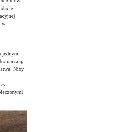
 debiutów
ndacje
acyjnej
z w
na jednym
ekomarzają,
ństwa. Niby
icy
 pieczonymi