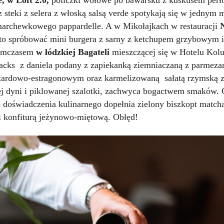
 steki z selera z włoską salsą verde spotykają się w jednym 
archewkowego pappardelle. A w Mikołajkach w restauracji
o spróbować mini burgera z sarny z ketchupem grzybowym
Tymczasem
w łódzkiej Bagateli
mieszczącej się w Hotelu Kol
racks z daniela podany z zapiekanką ziemniaczaną z parmez
ardowo-estragonowym oraz karmelizowaną sałatą rzymską 
 dyni i piklowanej szalotki, zachwyca bogactwem smaków. C
 doświadczenia kulinarnego dopełnia zielony biszkopt matc
 i konfiturą jeżynowo-miętową. Obłęd!