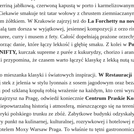
erriną jabłkową, czerwoną kapustą w porto i karmelizowany
Ciekawie smakuje też tatar wołowy z chrustem ziemniaczany
 żółtkiem. W Krakowie zajrzyj też do
La Forchetty na no
lą tam dorsza w wyjątkowej, jesiennej kompozycji z orzo ris
ree, curry i musem z fety. Całość dopełniają prażone orzech
orząc danie, które łączy lekkość i głębię smaku. Z kolei w
Po
i NIFTY,
kurczak supreme z purée z kukurydzy, chorizo i aran
i przypomina, że czasem warto łączyć klasykę z lekką nutą s
o mieszanka klasyki i światowych inspiracji.
W Restauracji
j
stek z jelenia w stylu lyonnais z sosem jagodowym oraz bez
 pod szklaną kopułą robią wrażenie na każdym, kto ceni wy
 zajrzysz na Pragę, odwiedź koniecznie
Centrum Praskie Ko
epowtarzalną historią i atmosferą, mieszczącego się na tere
bryki polskiego trunku ze zbóż. Zabytkowe budynki odzyskały
 punkt na kulinarnej, kulturalnej, rozrywkowej i hotelowej 
otelem Moxy Warsaw Praga. To właśnie tu tętni gastronomic