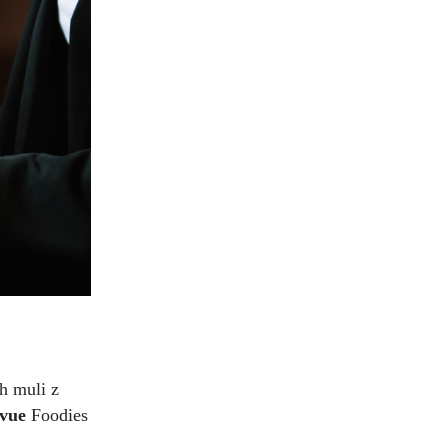
h muli z
evue
Foodies