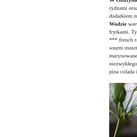
rydzami oraz
dodatkiem m
Wodzie
wart
frytkami. 
*** french 
sosem muszt
marynowanej
niezwykłego
pina colada