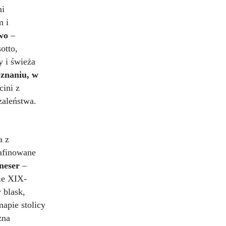
mi
m i
wo
–
otto,
y i świeża
znaniu, w
cini z
zaleństwa.
a z
rafinowane
neser
–
nie XIX-
 blask,
mapie stolicy
zna