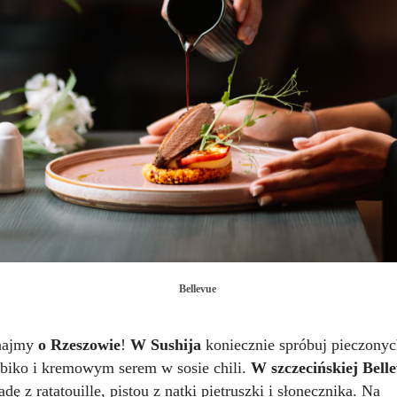
Bellevue
najmy
o Rzeszowie
!
W Sushija
koniecznie spróbuj pieczonyc
biko i kremowym serem w sosie chili.
W szczecińskiej Bell
adę z ratatouille, pistou z natki pietruszki i słonecznika. Na