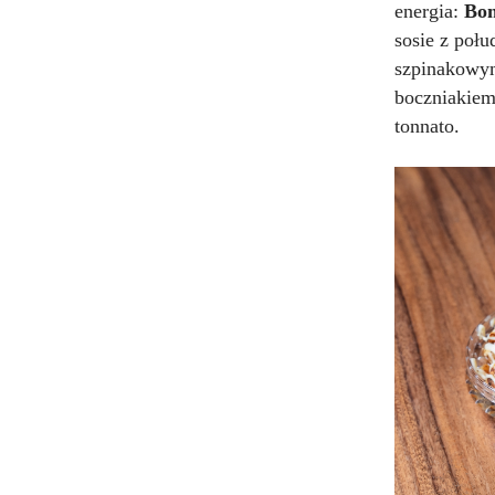
energia:
Bo
sosie z połu
szpinakow
boczniakiem
tonnato.