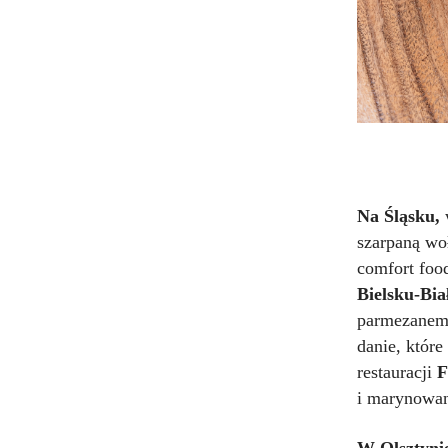
Na Śląsku,
szarpaną wo
comfort foo
Bielsku-Bia
parmezanem, 
danie, któr
restauracji
F
i marynowan
W Olsztynie