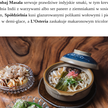
mbaj Masala
serwuje prawdziwe indyjskie smaki, w tym kre
dnia Indii z warzywami albo ser paneer z ziemniakami w sosi
ym,
Spółdzielnia
kusi glazurowanymi polikami wołowymi i p
 w demi-glace, a
L’Osteria
zaskakuje makaronowym tricolore 