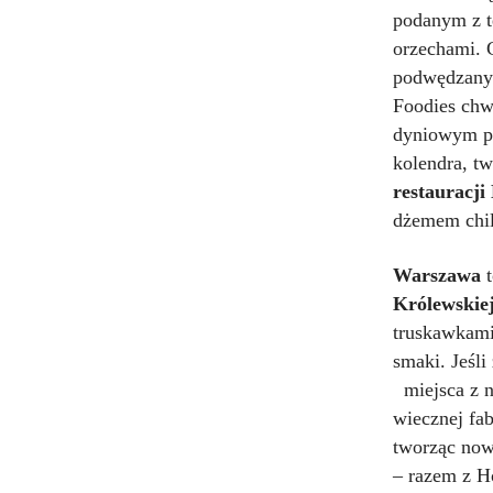
podanym z t
orzechami. 
podwędzanym
Foodies chwa
dyniowym pu
kolendra, tw
restauracj
dżemem chil
Warszawa
t
Królewskie
truskawkami
smaki. Jeśli
miejsca z ni
wiecznej fa
tworząc nowy
– razem z H