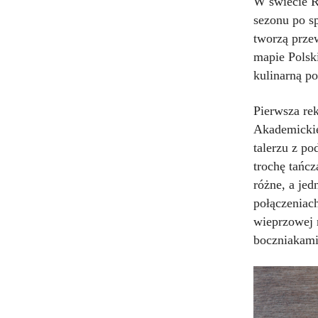
W świecie R
sezonu po s
tworzą prze
mapie Polsk
kulinarną po
Pierwsza re
Akademickie
talerzu z po
trochę tańc
różne, a je
połączeniac
wieprzowej 
boczniakami