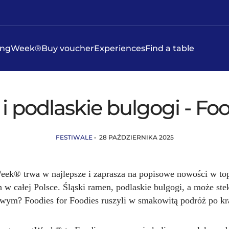
ningWeek®
Buy voucher
Experiences
Find a table
i podlaskie bulgogi - Fo
FESTIWALE
• 28 PAŹDZIERNIKA 2025
eek® trwa w najlepsze i zaprasza na popisowe nowości w t
h w całej Polsce. Śląski ramen, podlaskie bulgogi, a może ste
owym? Foodies for Foodies ruszyli w smakowitą podróż po kr