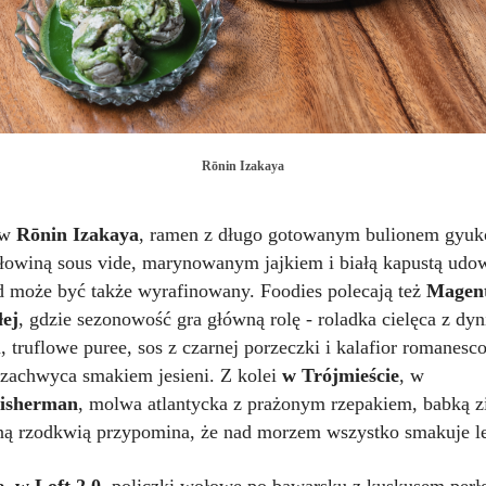
Rōnin Izakaya
w
Rōnin Izakaya
, ramen z długo gotowanym bulionem gyuk
łowiną sous vide, marynowanym jajkiem i białą kapustą udow
d może być także wyrafinowany. Foodies polecają też
Magen
łej
, gdzie sezonowość gra główną rolę - roladka cielęca z dyn
truflowe puree, sos z czarnej porzeczki i kalafior romanesc
e zachwyca smakiem jesieni. Z kolei
w Trójmieście
, w
isherman
,
molwa atlantycka z prażonym rzepakiem, babką 
ą rzodkwią przypomina, że nad morzem wszystko smakuje le
, w Loft 2.0,
policzki wołowe po bawarsku z kuskusem per