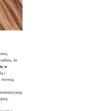
otsu,
adnia, że
tę w
ią i
o tworzą
ziemniaczaną
piej.
łowym i