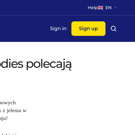
Help
EN
Sign in
Sign up
odies polecają
opowych
k z jelenia w
aju!