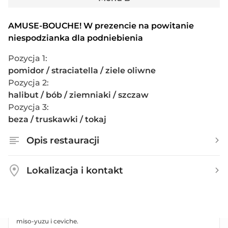
Śledź w wiśniach lub tatar z jelenia, kaczka z czekoladą lub dorsz
sous vide.
AMUSE-BOUCHE! W prezencie na powitanie
Zobacz menu
niespodzianka dla podniebienia
Magari (PURO Hotel 4*)
Pozycja 1
:
pomidor / straciatella / ziele oliwne
Europejska
•
Casual / swobodna
Śródmieście
•
Mapa
Pozycja 2
:
99 zł (+ 12 zł opłaty rezerwacyjnej)
halibut / bób / ziemniaki / szczaw
Pozycja 3
:
Kaczka z pieprzem tasmańskim lub gnocchi z letnią truflą. Na
beza / truskawki / tokaj
deser sorbet Prosecco.
Zobacz menu
Opis restauracji
MOXO Restaurant & Club
Lokalizacja i kontakt
Polecane restauracje
•
Fine dining
Wola
•
Mapa
99 zł (+ 12 zł opłaty rezerwacyjnej)
Perliczka ze smardzami i sosem rakowym lub halibut z zabaione
miso-yuzu i ceviche.