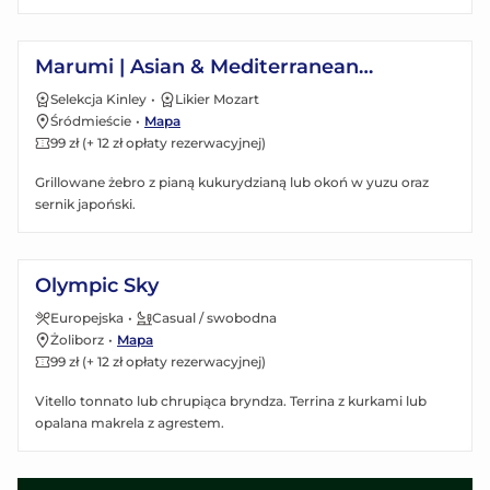
Zobacz menu
Marumi | Asian & Mediterranean
restaurant
Selekcja Kinley
•
Likier Mozart
Śródmieście
•
Mapa
99 zł (+ 12 zł opłaty rezerwacyjnej)
Grillowane żebro z pianą kukurydzianą lub okoń w yuzu oraz
sernik japoński.
Zobacz menu
Olympic Sky
Europejska
•
Casual / swobodna
Żoliborz
•
Mapa
99 zł (+ 12 zł opłaty rezerwacyjnej)
Vitello tonnato lub chrupiąca bryndza. Terrina z kurkami lub
opalana makrela z agrestem.