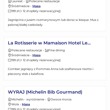
Laureat
•
Polecane restauracje
Śródmieście
•
Mapa
199 zł (+ 12 zł opłaty rezerwacyjnej)
Jagnięcina z jusem rozmarynowym lub dorsz w bisque. Mus z
palonej białej czekolady.
Zobacz menu
La Rotisserie w Mamaison Hotel Le
Regina Warsaw 5*
Polecane restauracje
•
Fine dining
Śródmieście
•
Mapa
199 zł (+ 12 zł opłaty rezerwacyjnej)
Comber jagnięcy z Pommes Anna lub szafranowe risotto i
pieczony stek z kalafiora.
Zobacz menu
WYRAJ (Michelin Bib Gourmand)
Michelin - wyróżnienie
•
Owoce morza
Wola
•
Mapa
199 zł (+ 12 zł opłaty rezerwacyjnej)