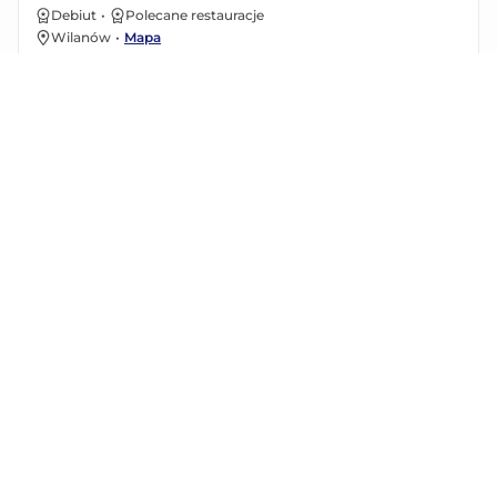
Debiut
•
Polecane restauracje
Wilanów
•
Mapa
99 zł (+ 12 zł opłaty rezerwacyjnej)
Gazpacho, wieprzowe pincho moruno z kuminem lub
hiszpańskie arroz z krewetkami.
Zobacz menu
Floor No.2 (Presidential Hotel)
Debiut
•
Owoce morza
Śródmieście
•
Mapa
199 zł (+ 12 zł opłaty rezerwacyjnej)
Ośmiornica z czarnym czosnkiem lub wegański "Coq" au vin i
zupa kurkowa z truflami.
Zobacz menu
Wabu Sushi & Japanese Tapas
Debiut
•
Fine dining
Wola
•
Mapa