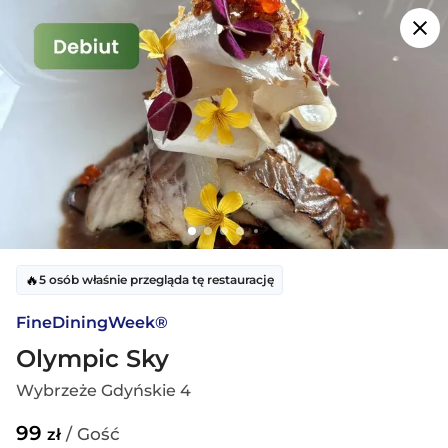
Przejdź do treści głównej
FineDiningWeek® | Festiwal Sztuki Restauracyjnej
Dowolna
Dowolna
2 Gości
🔥
30 dostępnych restauracji w
Warszawa
5 osób właśnie przegląda tę restaurację
FineDiningWeek®
Mapa
Filtruj
Sortuj
Olympic Sky
Wybrzeże Gdyńskie 4
🔥
11 osób szuka restauracji.
Stoliki szybko znikają!
99
/ Gość
zł