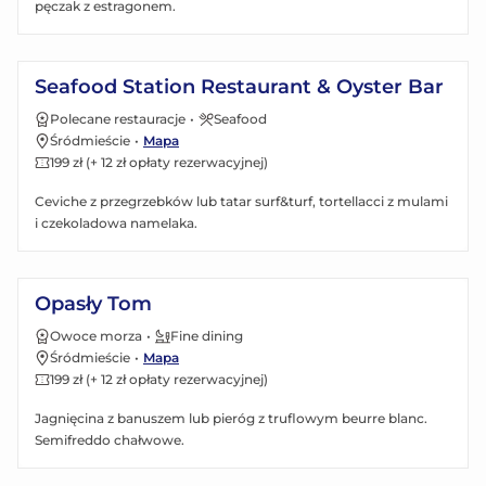
pęczak z estragonem.
Zobacz menu
Seafood Station Restaurant & Oyster Bar
Polecane restauracje
•
Seafood
Śródmieście
•
Mapa
199 zł (+ 12 zł opłaty rezerwacyjnej)
Ceviche z przegrzebków lub tatar surf&turf, tortellacci z mulami
i czekoladowa namelaka.
Zobacz menu
Opasły Tom
Owoce morza
•
Fine dining
Śródmieście
•
Mapa
199 zł (+ 12 zł opłaty rezerwacyjnej)
Jagnięcina z banuszem lub pieróg z truflowym beurre blanc.
Semifreddo chałwowe.
Zobacz menu