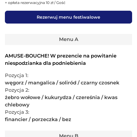
Zobacz menu
+ opłata rezerwacyjna 10 zł / Gość
Restauracja BursztyNova
Rezerwuj menu festiwalowe
Laureat
•
99 zł
Śródmieście
•
Mapa
99 zł (+ 12 zł opłaty rezerwacyjnej)
Menu A
Polik w porto lub sandacz z kawiorem, tatar z truflą i panna
cotta z palonym masłem.
AMUSE-BOUCHE! W prezencie na powitanie
niespodzianka dla podniebienia
WYSZUKAJ DANIA
Pozycja 1
:
I SKŁADNIKI
węgorz / mangalica / soliród / czarny czosnek
Kliknij, by ułatwić sobie wybór restauracji
Pozycja 2
:
żebro wołowe / kukurydza / czereśnia / kwas 
Zobacz menu
chlebowy
The Slavic Social
Pozycja 3
:
Debiut
•
Polecane restauracje
financier / porzeczka / bez
Śródmieście
•
Mapa
99 zł (+ 12 zł opłaty rezerwacyjnej)
Menu B