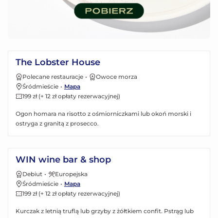
Zobacz menu
The Lobster House
Polecane restauracje
•
Owoce morza
Śródmieście
•
Mapa
199 zł (+ 12 zł opłaty rezerwacyjnej)
Ogon homara na risotto z ośmiorniczkami lub okoń morski i
ostryga z granitą z prosecco.
Zobacz menu
WIN wine bar & shop
Debiut
•
Europejska
Śródmieście
•
Mapa
199 zł (+ 12 zł opłaty rezerwacyjnej)
Kurczak z letnią truflą lub grzyby z żółtkiem confit. Pstrąg lub