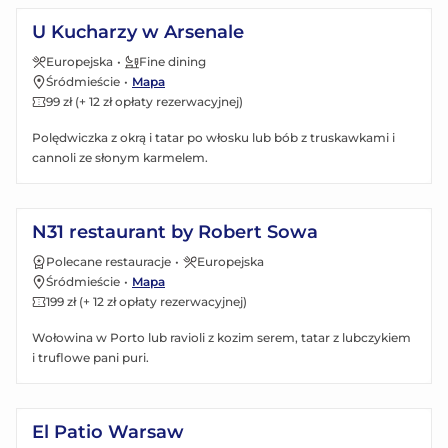
U Kucharzy w Arsenale
Europejska
•
Fine dining
Śródmieście
•
Mapa
99 zł (+ 12 zł opłaty rezerwacyjnej)
Polędwiczka z okrą i tatar po włosku lub bób z truskawkami i
cannoli ze słonym karmelem.
Zobacz menu
N31 restaurant by Robert Sowa
Polecane restauracje
•
Europejska
Śródmieście
•
Mapa
199 zł (+ 12 zł opłaty rezerwacyjnej)
Wołowina w Porto lub ravioli z kozim serem, tatar z lubczykiem
i truflowe pani puri.
Zobacz menu
El Patio Warsaw