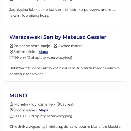
Jagnięcina lub kluski z kurkami, chłodnik z pokrzyw, andrut z
rakami lub pijaną kozą.
Zobacz menu
Warszawski Sen by Mateusz Gessler
Polecane restauracje
•
Owoce morza
Śródmieście
•
Mapa
199 zł (+ 12 zł opłaty rezerwacyjnej)
Befsztyk z tukiem i antrykot z kurkami lub tarta marchewkowa i
cepelin z soczewicą.
Zobacz menu
MUND
Michelin - wyróżnienie
•
Laureat
Śródmieście
•
Mapa
199 zł (+ 12 zł opłaty rezerwacyjnej)
Chłodnik z wędzoną śmietaną, dorsz w beurre blanc lub kluski z