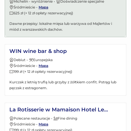
Michelin - wyróżnienie
•
Doświadczenie specjalne
Śródmieście
•
Mapa
625 zł (+ 12 zł opłaty rezerwacyjnej)
Dawne przepisy: lokalne mięsa lub warzywa od Majlertów i
miód z warszawskich dachów.
Zobacz menu
WIN wine bar & shop
Debiut
•
Europejska
Śródmieście
•
Mapa
199 zł (+ 12 zł opłaty rezerwacyjnej)
Kurczak z letnią truflą lub grzyby z żółtkiem confit. Pstrąg lub
pęczak z estragonem.
Zobacz menu
La Rotisserie w Mamaison Hotel Le
Regina Warsaw 5*
Polecane restauracje
•
Fine dining
Śródmieście
•
Mapa
199 zł (+ 12 zł opłaty rezerwacyjnej)