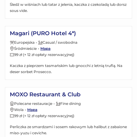
Śledź w wiśniach lub tatar z jelenia, kaczka z czekoladą lub dorsz
sous vide.
Zobacz menu
Magari (PURO Hotel 4*)
Europejska
•
Casual / swobodna
Śródmieście
•
Mapa
99 zł (+ 12 zł opłaty rezerwacyjnej)
Kaczka z pieprzem tasmańskim lub gnocchi z letnią truflą. Na
deser sorbet Prosecco.
Zobacz menu
MOXO Restaurant & Club
Polecane restauracje
•
Fine dining
Wola
•
Mapa
99 zł (+ 12 zł opłaty rezerwacyjnej)
Perliczka ze smardzami i sosem rakowym lub halibut z zabaione
miso-yuzu i ceviche.