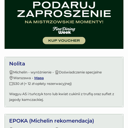
Zobacz menu
Nolita
Michelin - wyróżnienie
•
Doświadczenie specjalne
Warszawa
•
Mapa
530 zł (+ 12 zł opłaty rezerwacyjnej)
Wagyu A5 i tuńczyk toro lub kwiat cukinii z truflą oraz suflet z
jagody kamczackiej.
Zobacz menu
EPOKA (Michelin rekomendacja)