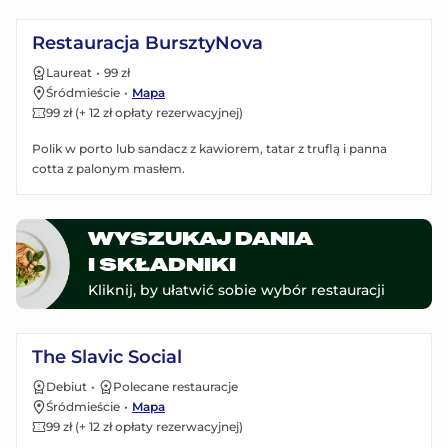
Zobacz menu
Restauracja BursztyNova
Laureat
•
99 zł
Śródmieście
•
Mapa
99 zł (+ 12 zł opłaty rezerwacyjnej)
Polik w porto lub sandacz z kawiorem, tatar z truflą i panna
cotta z palonym masłem.
WYSZUKAJ DANIA
I SKŁADNIKI
Kliknij, by ułatwić sobie wybór restauracji
Zobacz menu
The Slavic Social
Debiut
•
Polecane restauracje
Śródmieście
•
Mapa
99 zł (+ 12 zł opłaty rezerwacyjnej)