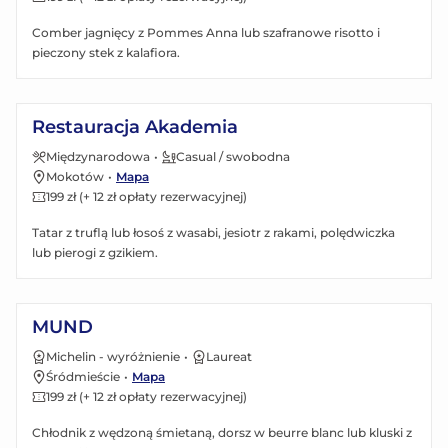
Comber jagnięcy z Pommes Anna lub szafranowe risotto i
pieczony stek z kalafiora.
Zobacz menu
Restauracja Akademia
Międzynarodowa
•
Casual / swobodna
Mokotów
•
Mapa
199 zł (+ 12 zł opłaty rezerwacyjnej)
Tatar z truflą lub łosoś z wasabi, jesiotr z rakami, polędwiczka
lub pierogi z gzikiem.
Zobacz menu
MUND
Michelin - wyróżnienie
•
Laureat
Śródmieście
•
Mapa
199 zł (+ 12 zł opłaty rezerwacyjnej)
Chłodnik z wędzoną śmietaną, dorsz w beurre blanc lub kluski z