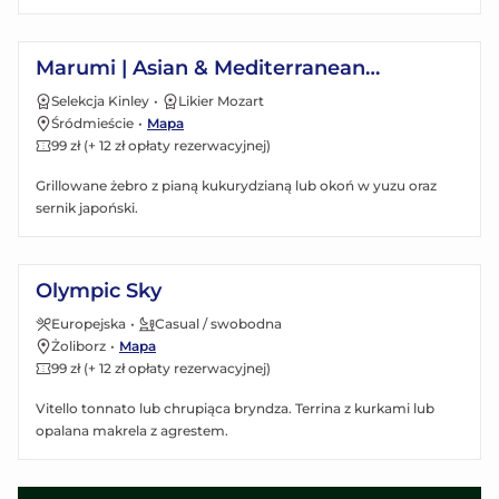
Zobacz menu
Marumi | Asian & Mediterranean
restaurant
Selekcja Kinley
•
Likier Mozart
Śródmieście
•
Mapa
99 zł (+ 12 zł opłaty rezerwacyjnej)
Grillowane żebro z pianą kukurydzianą lub okoń w yuzu oraz
sernik japoński.
Zobacz menu
Olympic Sky
Europejska
•
Casual / swobodna
Żoliborz
•
Mapa
99 zł (+ 12 zł opłaty rezerwacyjnej)
Vitello tonnato lub chrupiąca bryndza. Terrina z kurkami lub
opalana makrela z agrestem.