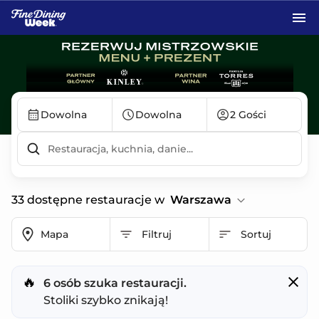
Przejdź do treści głównej
FineDiningWeek® | Festiwal Sztuki Restauracyjnej
Dowolna
Dowolna
2 Gości
33 dostępne restauracje w
Warszawa
Mapa
Filtruj
Sortuj
🔥
6 osób szuka restauracji.
Stoliki szybko znikają!