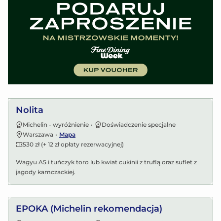
Zobacz menu
Nolita
Michelin - wyróżnienie
•
Doświadczenie specjalne
Warszawa
•
Mapa
530 zł (+ 12 zł opłaty rezerwacyjnej)
Wagyu A5 i tuńczyk toro lub kwiat cukinii z truflą oraz suflet z
jagody kamczackiej.
Zobacz menu
EPOKA (Michelin rekomendacja)