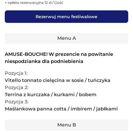
Zobacz menu
+ opłata rezerwacyjna 12 zł / Gość
Restauracja BursztyNova
Rezerwuj menu festiwalowe
Laureat
•
99 zł
Śródmieście
•
Mapa
99 zł (+ 12 zł opłaty rezerwacyjnej)
Menu A
Polik w porto lub sandacz z kawiorem, tatar z truflą i panna
cotta z palonym masłem.
AMUSE-BOUCHE! W prezencie na powitanie
niespodzianka dla podniebienia
WYSZUKAJ DANIA
Pozycja 1
:
I SKŁADNIKI
Vitello tonnato cielęcina w sosie / tuńczyka
Kliknij, by ułatwić sobie wybór restauracji
Pozycja 2
:
Terrina z kurczaka / kurkami / bobem
Zobacz menu
Pozycja 3
:
The Slavic Social
Maślankowa panna cotta / imbirem / jabłkami
Debiut
•
Polecane restauracje
Śródmieście
•
Mapa
Menu B
99 zł (+ 12 zł opłaty rezerwacyjnej)