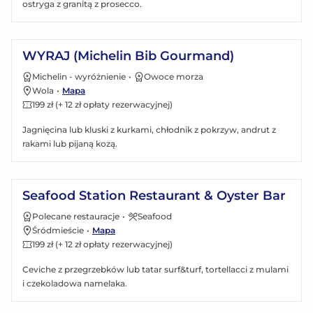
ostryga z granitą z prosecco.
Zobacz menu
WYRAJ (Michelin Bib Gourmand)
Michelin - wyróżnienie
•
Owoce morza
Wola
•
Mapa
199 zł (+ 12 zł opłaty rezerwacyjnej)
Jagnięcina lub kluski z kurkami, chłodnik z pokrzyw, andrut z
rakami lub pijaną kozą.
Zobacz menu
Seafood Station Restaurant & Oyster Bar
Polecane restauracje
•
Seafood
Śródmieście
•
Mapa
199 zł (+ 12 zł opłaty rezerwacyjnej)
Ceviche z przegrzebków lub tatar surf&turf, tortellacci z mulami
i czekoladowa namelaka.
Zobacz menu