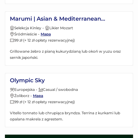
Zobacz menu
Marumi | Asian & Mediterranean
restaurant
Selekcja Kinley
•
Likier Mozart
Śródmieście
•
Mapa
99 zł (+ 12 zł opłaty rezerwacyjnej)
Grillowane żebro z pianą kukurydzianą lub okoń w yuzu oraz
sernik japoński.
Zobacz menu
Olympic Sky
Europejska
•
Casual / swobodna
Żoliborz
•
Mapa
99 zł (+ 12 zł opłaty rezerwacyjnej)
Vitello tonnato lub chrupiąca bryndza. Terrina z kurkami lub
opalana makrela z agrestem.