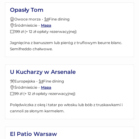
Opasły Tom
Owoce morza
•
Fine dining
Śródmieście
•
Mapa
199 zł (+ 12 zł opłaty rezerwacyjnej)
Jagnięcina z banuszem lub pieróg z truflowym beurre blanc.
Semifreddo chałwowe.
Zobacz menu
U Kucharzy w Arsenale
Europejska
•
Fine dining
Śródmieście
•
Mapa
99 zł (+ 12 zł opłaty rezerwacyjnej)
Polędwiczka z okrą i tatar po włosku lub bób z truskawkami i
cannoli ze słonym karmelem.
Zobacz menu
El Patio Warsaw