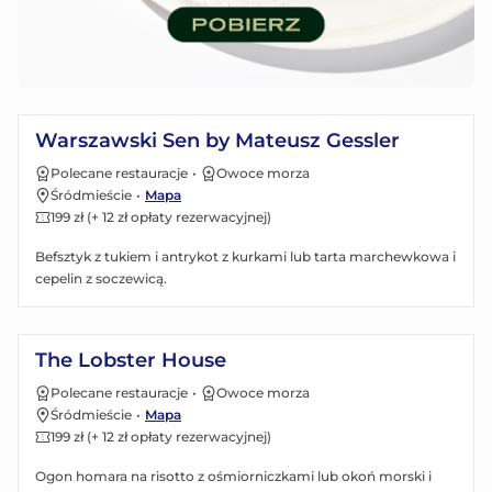
Zobacz menu
Warszawski Sen by Mateusz Gessler
Polecane restauracje
•
Owoce morza
Śródmieście
•
Mapa
199 zł (+ 12 zł opłaty rezerwacyjnej)
Befsztyk z tukiem i antrykot z kurkami lub tarta marchewkowa i
cepelin z soczewicą.
Zobacz menu
The Lobster House
Polecane restauracje
•
Owoce morza
Śródmieście
•
Mapa
199 zł (+ 12 zł opłaty rezerwacyjnej)
Ogon homara na risotto z ośmiorniczkami lub okoń morski i