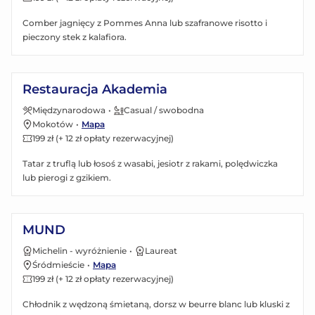
Comber jagnięcy z Pommes Anna lub szafranowe risotto i
pieczony stek z kalafiora.
Zobacz menu
Restauracja Akademia
Międzynarodowa
•
Casual / swobodna
Mokotów
•
Mapa
199 zł (+ 12 zł opłaty rezerwacyjnej)
Tatar z truflą lub łosoś z wasabi, jesiotr z rakami, polędwiczka
lub pierogi z gzikiem.
Zobacz menu
MUND
Michelin - wyróżnienie
•
Laureat
Śródmieście
•
Mapa
199 zł (+ 12 zł opłaty rezerwacyjnej)
Chłodnik z wędzoną śmietaną, dorsz w beurre blanc lub kluski z