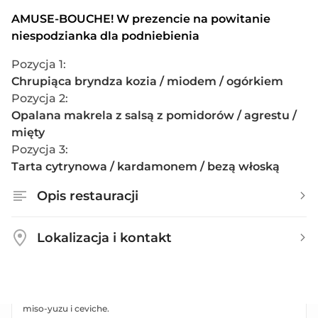
Śledź w wiśniach lub tatar z jelenia, kaczka z czekoladą lub dorsz
AMUSE-BOUCHE! W prezencie na powitanie
sous vide.
niespodzianka dla podniebienia
Zobacz menu
Pozycja 1
:
Magari (PURO Hotel 4*)
Chrupiąca bryndza kozia / miodem / ogórkiem
Pozycja 2
:
Europejska
•
Casual / swobodna
Śródmieście
•
Mapa
Opalana makrela z salsą z pomidorów / agrestu / 
99 zł (+ 12 zł opłaty rezerwacyjnej)
mięty
Pozycja 3
:
Kaczka z pieprzem tasmańskim lub gnocchi z letnią truflą. Na
Tarta cytrynowa / kardamonem / bezą włoską
deser sorbet Prosecco.
Zobacz menu
Opis restauracji
MOXO Restaurant & Club
Lokalizacja i kontakt
Polecane restauracje
•
Fine dining
Wola
•
Mapa
99 zł (+ 12 zł opłaty rezerwacyjnej)
Perliczka ze smardzami i sosem rakowym lub halibut z zabaione
miso-yuzu i ceviche.