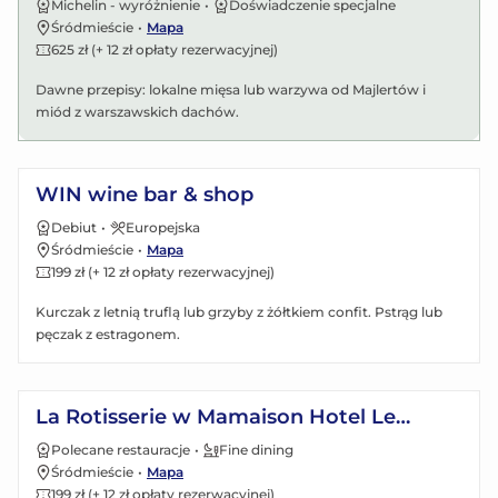
Michelin - wyróżnienie
•
Doświadczenie specjalne
Śródmieście
•
Mapa
625 zł (+ 12 zł opłaty rezerwacyjnej)
Dawne przepisy: lokalne mięsa lub warzywa od Majlertów i
miód z warszawskich dachów.
Zobacz menu
WIN wine bar & shop
Debiut
•
Europejska
Śródmieście
•
Mapa
199 zł (+ 12 zł opłaty rezerwacyjnej)
Kurczak z letnią truflą lub grzyby z żółtkiem confit. Pstrąg lub
pęczak z estragonem.
Zobacz menu
La Rotisserie w Mamaison Hotel Le
Regina Warsaw 5*
Polecane restauracje
•
Fine dining
Śródmieście
•
Mapa
199 zł (+ 12 zł opłaty rezerwacyjnej)