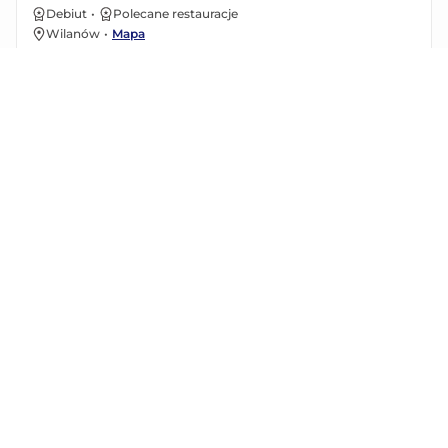
Debiut
•
Polecane restauracje
Wilanów
•
Mapa
99 zł (+ 12 zł opłaty rezerwacyjnej)
Gazpacho, wieprzowe pincho moruno z kuminem lub
hiszpańskie arroz z krewetkami.
Zobacz menu
Floor No.2 (Presidential Hotel)
Debiut
•
Owoce morza
Śródmieście
•
Mapa
199 zł (+ 12 zł opłaty rezerwacyjnej)
Ośmiornica z czarnym czosnkiem lub wegański "Coq" au vin i
zupa kurkowa z truflami.
Zobacz menu
Wabu Sushi & Japanese Tapas
Debiut
•
Fine dining
Wola
•
Mapa