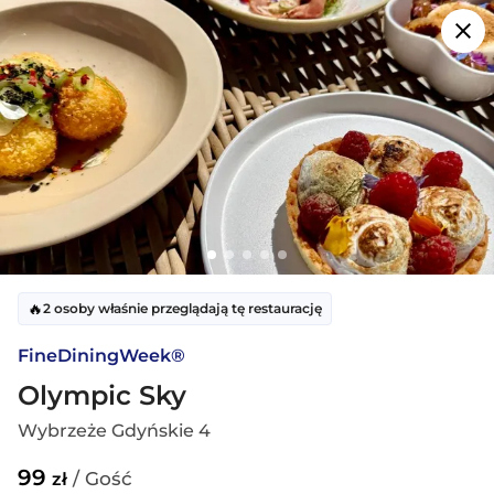
Przejdź do treści głównej
FineDiningWeek® | Festiwal Sztuki Restauracyjnej
Dowolna
Dowolna
2 Gości
🔥
33 dostępne restauracje w
Warszawa
2 osoby właśnie przeglądają tę restaurację
FineDiningWeek®
Mapa
Filtruj
Sortuj
Olympic Sky
Wybrzeże Gdyńskie 4
🔥
7 osób szuka restauracji.
Stoliki szybko znikają!
99
/ Gość
zł