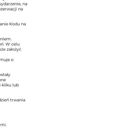
wydarzenie, na
ezerwacji na
sanie Kodu na
eniem.
ń. W celu
że założyć
rmuje o
ostały
nne
 kilku lub
zień trwania
ymi.