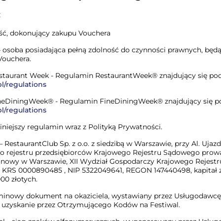
:
ć, dokonujący zakupu Vouchera
 osoba posiadająca pełną zdolność do czynności prawnych, będ
Vouchera.
taurant Week - Regulamin RestaurantWeek® znajdujący się po
pl/regulations
neDiningWeek® - Regulamin FineDiningWeek® znajdujący się 
pl/regulations
niejszy regulamin wraz z Polityką Prywatności.
RestaurantClub Sp. z o.o. z siedzibą w Warszawie, przy Al. Ujazd
do rejestru przedsiębiorców Krajowego Rejestru Sądowego pro
onowy w Warszawie, XII Wydział Gospodarczy Krajowego Rejest
KRS 0000890485 , NIP 5322049641, REGON 147440498, kapitał 
00 złotych.
minowy dokument na okaziciela, wystawiany przez Usługodawcę
 uzyskanie przez Otrzymującego Kodów na Festiwal.