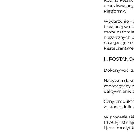
Kod na Festiw
umożliwiający
Platformy.
Wydarzenie – 
trwającej w c
może natomiast
niezależnych 
następujące e
RestaurantWee
II. POSTAN
Dokonywać za
Nabywca dokon
zobowiązany z
uaktywnienie 
Ceny produktó
zostanie dolic
W procesie sk
PŁACĘ” istnie
i jego modyfi