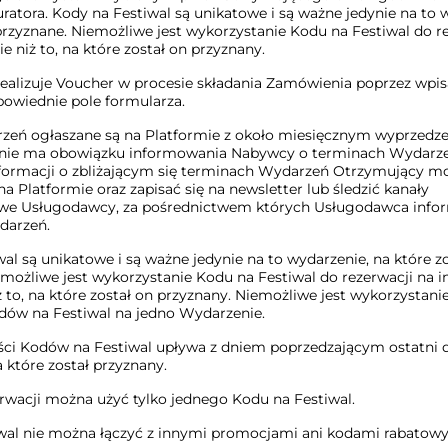
atora. Kody na Festiwal są unikatowe i są ważne jedynie na to 
przyznane. Niemożliwe jest wykorzystanie Kodu na Festiwal do r
e niż to, na które został on przyznany.
ealizuje Voucher w procesie składania Zamówienia poprzez wpi
powiednie pole formularza.
zeń ogłaszane są na Platformie z około miesięcznym wyprzedz
nie ma obowiązku informowania Nabywcy o terminach Wydarze
formacji o zbliżającym się terminach Wydarzeń Otrzymujący mo
a Platformie oraz zapisać się na newsletter lub śledzić kanały
we Usługodawcy, za pośrednictwem których Usługodawca info
darzeń.
al są unikatowe i są ważne jedynie na to wydarzenie, na które z
możliwe jest wykorzystanie Kodu na Festiwal do rezerwacji na i
 to, na które został on przyznany. Niemożliwe jest wykorzystanie
dów na Festiwal na jedno Wydarzenie.
ci Kodów na Festiwal upływa z dniem poprzedzającym ostatni d
 które został przyznany.
erwacji można użyć tylko jednego Kodu na Festiwal.
wal nie można łączyć z innymi promocjami ani kodami rabatow