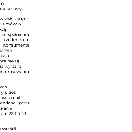
ym
a od umowy.
ów wskazanych
ci umów: o
odą
 po spełnieniu
ej przedmiotem
cji Konsumenta
miotem
stają
óre nie są
 za wyraźną
oinformowaniu
cych
y przez
resu email
ondencji przez
słanie
rem 22 113 43
ntWeek®,