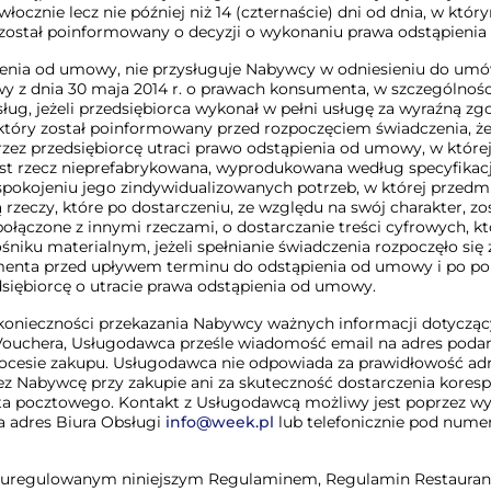
zwłocznie lecz nie później niż 14 (czternaście) dni od dnia, w któr
ostał poinformowany o decyzji o wykonaniu prawa odstąpieni
enia od umowy, nie przysługuje Nabywcy w odniesieniu do um
awy z dnia 30 maja 2014 r. o prawach konsumenta, w szczególnoś
ług, jeżeli przedsiębiorca wykonał w pełni usługę za wyraźną zg
tóry został poinformowany przed rozpoczęciem świadczenia, że
rzez przedsiębiorcę utraci prawo odstąpienia od umowy, w któr
est rzecz nieprefabrykowana, wyprodukowana według specyfika
aspokojeniu jego zindywidualizowanych potrzeb, w której przed
 rzeczy, które po dostarczeniu, ze względu na swój charakter, zo
połączone z innymi rzeczami, o dostarczanie treści cyfrowych, kt
śniku materialnym, jeżeli spełnianie świadczenia rozpoczęło się
enta przed upływem terminu do odstąpienia od umowy i po p
dsiębiorcę o utracie prawa odstąpienia od umowy.
onieczności przekazania Nabywcy ważnych informacji dotyczą
ouchera, Usługodawca prześle wiadomość email na adres podan
cesie zakupu. Usługodawca nie odpowiada za prawidłowość ad
z Nabywcę przy zakupie ani za skuteczność dostarczenia koresp
ta pocztowego. Kontakt z Usługodawcą możliwy jest poprzez wy
 adres Biura Obsługi
info@week.pl
lub telefonicznie pod nume
ieuregulowanym niniejszym Regulaminem, Regulamin Restaura