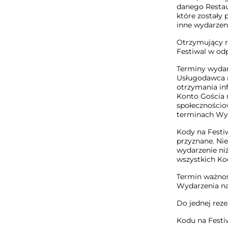
danego Restaur
które zostały 
inne wydarzeni
Otrzymujący r
Festiwal w od
Terminy wydar
Usługodawca 
otrzymania in
Konto Gościa n
społecznościo
terminach Wy
Kody na Festiw
przyznane. Nie
wydarzenie niż
wszystkich Ko
Termin ważnoś
Wydarzenia na
Do jednej rez
Kodu na Festi