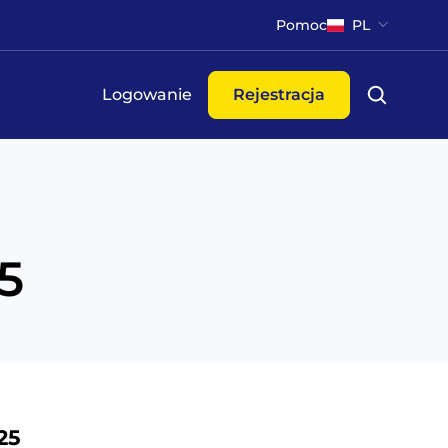
Pomoc
PL
Logowanie
Rejestracja
5
025