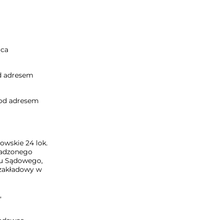
ąca
d adresem
pod adresem
owskie 24 lok.
wadzonego
ru Sądowego,
zakładowy w
,