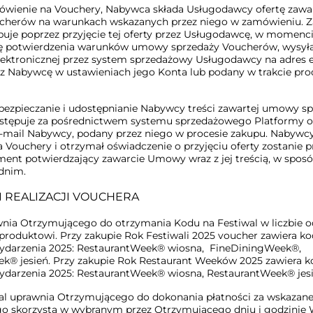
ówienie na Vouchery, Nabywca składa Usługodawcy ofertę zaw
cherów na warunkach wskazanych przez niego w zamówieniu. Z
je poprzez przyjęcie tej oferty przez Usługodawcę, w momenc
ę potwierdzenia warunków umowy sprzedaży Voucherów, wysył
ektronicznej przez system sprzedażowy Usługodawcy na adres 
z Nabywcę w ustawieniach jego Konta lub podany w trakcie pro
abezpieczanie i udostępnianie Nabywcy treści zawartej umowy s
tępuje za pośrednictwem systemu sprzedażowego Platformy o
e-mail Nabywcy, podany przez niego w procesie zakupu. Nabywcy,
 Vouchery i otrzymał oświadczenie o przyjęciu oferty zostanie 
ent potwierdzający zawarcie Umowy wraz z jej treścią, w spos
dnim.
KI REALIZACJI VOUCHERA
nia Otrzymującego do otrzymania Kodu na Festiwal w liczbie 
roduktowi. Przy zakupie Rok Festiwali 2025 voucher zawiera ko
ydarzenia 2025: RestaurantWeek® wiosna, FineDiningWeek®,
k® jesień. Przy zakupie Rok Restaurant Weeków 2025 zawiera k
ydarzenia 2025: RestaurantWeek® wiosna, RestaurantWeek® jesi
al uprawnia Otrzymującego do dokonania płatności za wskazane
go skorzysta w wybranym przez Otrzymującego dniu i godzinie 