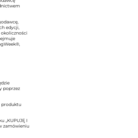
godawcę
ednictwem
ugodawcę,
h edycji,
 okoliczności
bejmuje
ingWeek®,
ędzie
y poprzez
y produktu
sku „KUPUJĘ I
 w zamówieniu