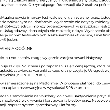
al - ciąg znaków alfanumerycznych, wygenerowany przez Usłu
 uzyskanie przez Otrzymującego Rezerwacji dla 2 osób za pośr
aktualna edycja imprezy festiwalowej organizowanej przez Usł
zasie wskazanym na Platformie. Wydarzenie nie dotyczy minionyc
 dotyczyć edycji imprezy organizowanych w przyszłości, jeśli z
od Usługodawcy, dana edycja nie może się odbyć. Wydarzenie o
dycje imprez festiwalowych: RestaurantWeek® wiosna, FineDin
k® jesień.
OWIENIA OGÓLNE
kupu Voucherów mogą wyłącznie zarejestrowani Nabywcy.
uje zakupu Vouchera i po zapoznaniu się z ceną łączną, którą b
apłacić, zatwierdza warunki zakupu oraz przesyła je Usługodawc
przycisku „KUPUJĘ I PŁACĘ”.
w zamieszczone są na Platformie. W procesie płatności do cen
zona opłata rezerwacyjna w wysokości 5,98 zł brutto.
ładania zamówienia na Vouchery, do chwili uaktywnienia przyci
je możliwość wykrywania i korygowania błędów przez Nabywcę
kacji, poprzez system sprzedażowy Platformy.