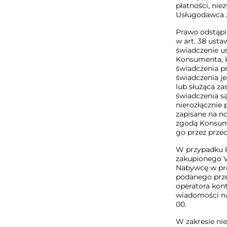
płatności, nie
Usługodawca z
Prawo odstąpi
w art. 38 ust
świadczenie us
Konsumenta, k
świadczenia p
świadczenia j
lub służąca z
świadczenia są
nierozłącznie 
zapisane na no
zgodą Konsum
go przez prze
W przypadku k
zakupionego V
Nabywcę w pro
podanego prze
operatora kon
wiadomości na
00.
W zakresie n