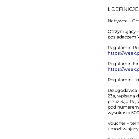
I. DEFINICJE
Nabywca – Goś
Otrzymujący –
posiadaczem 
Regulamin Res
https://week.
Regulamin Fi
https://week.
Regulamin – ni
Usługodawca – 
23a, wpisaną 
przez Sąd Rej
pod numerem 
wysokości 500
Voucher – ter
umożliwiający