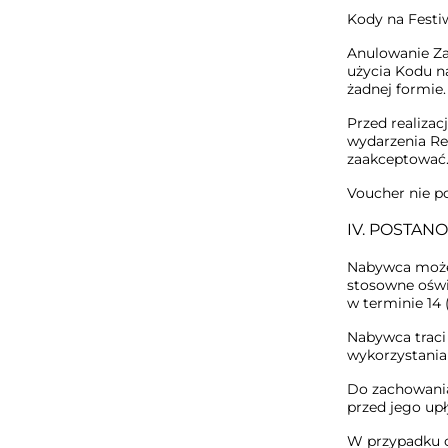
Kody na Festiw
Anulowanie Z
użycia Kodu n
żadnej formie.
Przed realiza
wydarzenia R
zaakceptować
Voucher nie p
IV. POSTA
Nabywca może 
stosowne oświ
w terminie 14
Nabywca traci
wykorzystania 
Do zachowania
przed jego up
W przypadku 