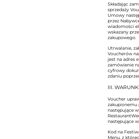
Składając zam
sprzedaży Vou
Umowy następu
przez Nabywc
wiadomości el
wskazany prze
zakupowego.
Utrwalanie, z
Voucherów nas
jest na adres 
zamówienie na
cyfrowy dokum
zdaniu poprze
III. WARUN
Voucher upraw
zakupionemu p
następujące w
RestaurantWee
następujące w
Kod na Festiw
Menu, z które