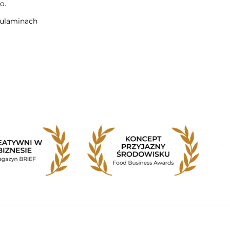
o.
gulaminach