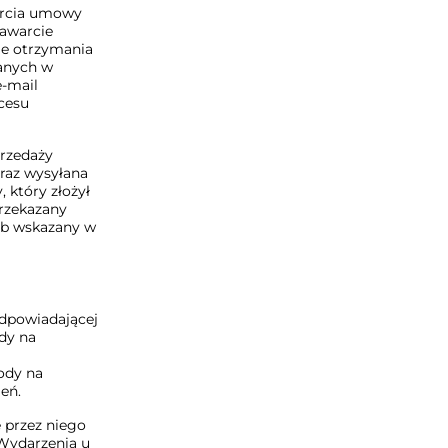
arcia umowy
awarcie
ie otrzymania
anych w
e-mail
cesu
przedaży
raz wysyłana
 który złożył
przekazany
ób wskazany w
odpowiadającej
dy na
ody na
eń.
 przez niego
Wydarzenia u