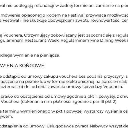
al nie podlegają refundacji w żadnej formie ani zamianie na pie
amówienia opłaconego Kodem na Festiwal przywraca możliwo
a Festiwal i nie skutkuje obowiązkiem zwrotu równowartości ce
cją Vouchera, Otrzymujący zobowiązany jest zapoznać się z reg
egulaminem Restaurant Week, Regulaminem Fine Dining Week 
.
odlega wymianie na pieniądze.
NOWIENIA KOŃCOWE
odstąpić od umowy zakupu vouchera bez podania przyczyny, s
adczenie na piśmie lub w formie elektronicznej na adres e-mail:
 (czternastu) dni od dnia zawarcia umowy sprzedaży Vouchera.
 prawo do odstąpienia od umowy zgodnie z pkt 1. powyżej, z chw
Vouchera (dokonania nim płatności zgodnie z par III pkt 2)
 terminu wymienionego w pkt 1 powyżej wystarczy wysłanie oś
ływem.
odstąpienia od umowy, Usługodawca zwraca Nabywcy wszystki