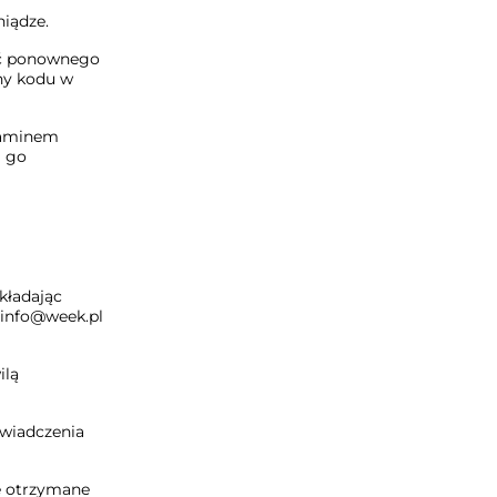
niądze.
ść ponownego
ny kodu w
ulaminem
i go
kładając
info@week.pl
ilą
wiadczenia
e otrzymane