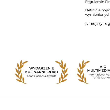
Regulamin Fin
Definicje poj
wymienionych
Niniejszy re