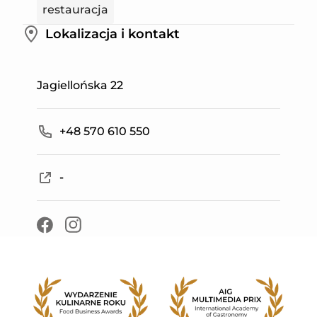
restauracja
Lokalizacja i kontakt
Leaflet
|
©
Mapbox
©
OpenStreetMap
Improve this map
Jagiellońska 22
+
−
+48 570 610 550
-