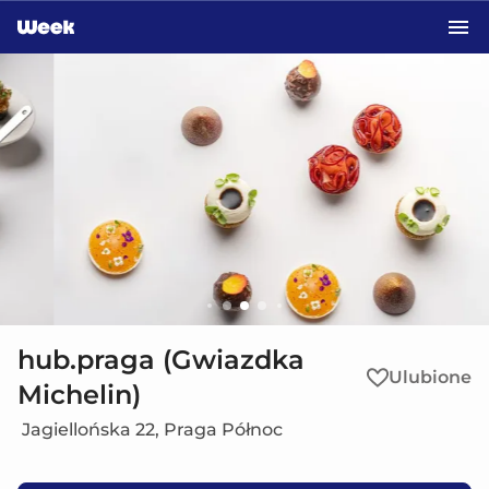
Przejdź do treści głównej
hub.praga (Gwiazdka
Ulubione
Michelin)
Jagiellońska 22, Praga Północ