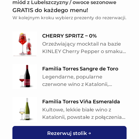
miód z Lubelszczyzny / owoce sezonowe
GRATIS do każdego menu!
W kolejnym kroku wybierz prezenty do rezerwacji.
CHERRY SPRITZ ~ 0%
Orzeźwiający mocktail na bazie
KINLEY Cherry Pepper o smaku
soczystej wiśni i wyrazistego
pieprzu z dodatkiem włoskiego
Familia Torres Sangre de Toro
wermutu - gratis!
Legendarne, popularne
czerwone wino z Katalonii,
klasyczny kupaż szczepów
Garnacha i Cariñena
Familia Torres Viña Esmeralda
dojrzewających w dębowych
Kultowe, lekkie białe wino z
beczkach. W bukiecie dominują
Katalonii, powstałe z połączenia
ciemne owoce leśne, jeżyny i
szczepów Moscatel i
śliwki z nutami przypraw i
Gewürztraminer o intensywnym
Rezerwuj stolik
palonej kawy. W ustach pełne,