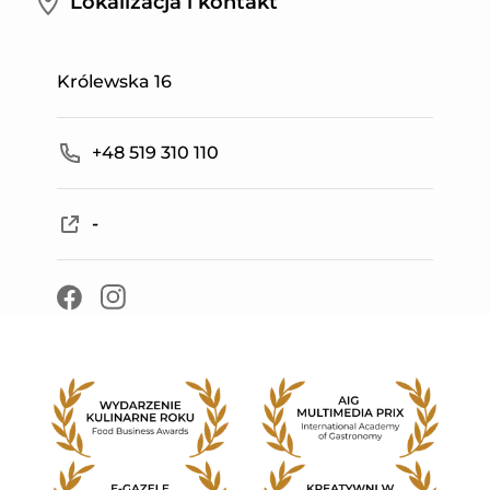
Lokalizacja i kontakt
Leaflet
|
©
Mapbox
©
OpenStreetMap
Improve this map
Królewska 16
+
−
+48 519 310 110
-