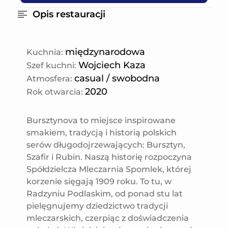
aromacie. W bukiecie jaśmin,
aksamitne i zbalansowane, z
dzika róża oraz egzotyczne
Opis restauracji
miękkimi taninami i długim
owoce, takie jak liczi i melon. Na
finiszem. (150ml)
podniebieniu jedwabiste, rześkie,
z idealnym balansem pomiędzy
międzynarodowa
Kuchnia
:
subtelną słodyczą a
Wojciech Kaza
Szef kuchni
:
orzeźwieniem. (150ml)
casual / swobodna
Atmosfera
:
2020
Rok otwarcia
:
Bursztynova to miejsce inspirowane
smakiem, tradycją i historią polskich
serów długodojrzewających: Bursztyn,
Szafir i Rubin. Naszą historię rozpoczyna
Spółdzielcza Mleczarnia Spomlek, której
korzenie sięgają 1909 roku. To tu, w
Radzyniu Podlaskim, od ponad stu lat
pielęgnujemy dziedzictwo tradycji
mleczarskich, czerpiąc z doświadczenia