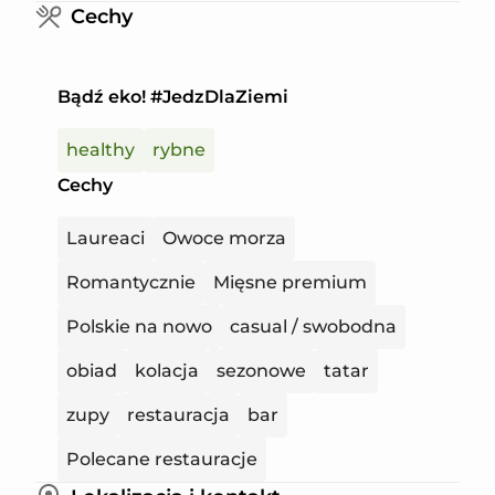
Cechy
Bądź eko! #JedzDlaZiemi
healthy
rybne
Cechy
Laureaci
Owoce morza
Romantycznie
Mięsne premium
Polskie na nowo
casual / swobodna
obiad
kolacja
sezonowe
tatar
zupy
restauracja
bar
Polecane restauracje