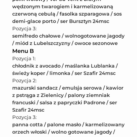
wędzonym twarogiem i karmelizowaną 
czerwoną cebulą / fasolka szparagowa / sos 
demi-glace porto / ser Bursztyn 24msc
Pozycja 3
:
semifredo chałowe / wolnogotowane jagody 
/ miód z Lubelszczyzny / owoce sezonowe
Menu B
Pozycja 1
:
chłodnik z avocado / maślanka Lublanka / 
świeży koper / limonka / ser Szafir 24msc
Pozycja 2
:
mazurski sandacz / emulsja serowa / kawior 
z pstrąga z Zielenicy / palony ziemniak 
francuski / salsa z papryczki Padrone / ser 
Szafir 24msc
Pozycja 3
:
panna cotta / palone masło / karmelizowany 
orzech włoski / wolno gotowane jagody / 