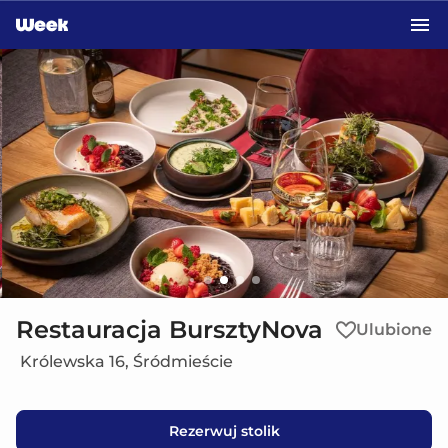
Przejdź do treści głównej
Restauracja BursztyNova
Ulubione
Królewska 16, Śródmieście
Rezerwuj stolik