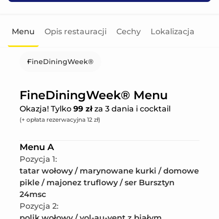
Menu
Opis restauracji
Cechy
Lokalizacja
FineDiningWeek®
FineDiningWeek® Menu
Okazja! Tylko
99 zł
za 3 dania i cocktail
(+ opłata rezerwacyjna 12 zł)
Menu A
Pozycja 1
:
tatar wołowy / marynowane kurki / domowe 
pikle / majonez truflowy / ser Bursztyn 
24msc
Pozycja 2
:
polik wołowy / vol-au-vent z białym 