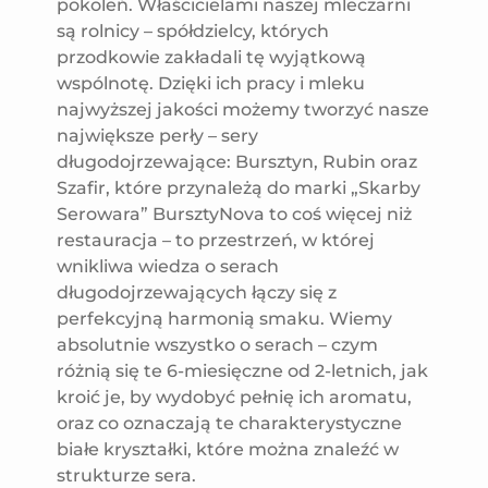
pokoleń. Właścicielami naszej mleczarni
są rolnicy – spółdzielcy, których
przodkowie zakładali tę wyjątkową
wspólnotę. Dzięki ich pracy i mleku
najwyższej jakości możemy tworzyć nasze
największe perły – sery
długodojrzewające: Bursztyn, Rubin oraz
Szafir, które przynależą do marki „Skarby
Serowara” BursztyNova to coś więcej niż
restauracja – to przestrzeń, w której
wnikliwa wiedza o serach
długodojrzewających łączy się z
perfekcyjną harmonią smaku. Wiemy
absolutnie wszystko o serach – czym
różnią się te 6-miesięczne od 2-letnich, jak
kroić je, by wydobyć pełnię ich aromatu,
oraz co oznaczają te charakterystyczne
białe kryształki, które można znaleźć w
strukturze sera.