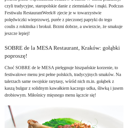
czyli tradycyjne, staropolskie danie z ziemniaków i mąki. Podczas
Festiwalu RestaurantWeek® zjecie je w towarzystwie
polędwiczki wieprzowej, purée z pieczonej papryki do tego
coulis z rokitnika i brokuł. Brzmi dobrze, a uwierzcie, że smakuje
jeszcze lepiej!
SOBRE de la MESA Restaurant, Kraków: gołąbki
poproszę!
Choć SOBRE de le MESA pielęgnuje hiszpańskie korzenie, to
festiwalowe menu jest pełne polskich, tradycyjnych smaków. Na
talerzach same swojskie rarytasy, wśród nich m.in. gołąbek z
kaszą bulgur z solidnym kawałkiem kaczego udka, śliwką i jusem
drobiowym. Miłośnicy mięsnego menu łączcie się!