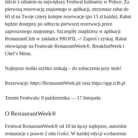
idźcie z rabatem na największy Festiwal kulinarny w Polsce. Za
pierwszą rezerwację znajomego w aplikacji, otrzymasz rabat do
60 zł na Twoje cztery kolejne rezerwacje (po 15 zł każda). Rabat
będzie dostępny po odbyciu pierwszej rezerwacji przez
zaproszonego znajomego. Szczegóły znajdziesz w aplikacji
RestaurantClub w zakładce PROFIL -> Zaproś i zyskaj. Rabat
obowiązuje na Festiwale RestaurantWeek®, BreakfastWeek i
Chef’s Menu.
Najlepsze stoliki szybko znikają – do zobaczenia przy stole!
Rezerwacje:
https://RestaurantWeek.pl/
oraz
https://app.rclb.pl
Termin Festiwalu: 8 października — 17 listopada
O RestaurantWeek®
Festiwal RestaurantWeek® od 10 lat łączy najlepsze, autorskie
restauracje z prawie 2 mln Gości. W każdej edycji wydarzenia