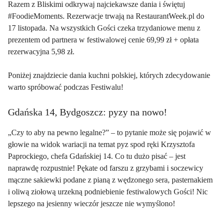
Razem z Bliskimi odkrywaj najciekawsze dania i świętuj
#FoodieMoments. Rezerwacje trwają na
RestaurantWeek.pl
do
17 listopada. Na wszystkich Gości czeka trzydaniowe menu z
prezentem od partnera w festiwalowej cenie 69,99 zł + opłata
rezerwacyjna 5,98 zł.
Poniżej znajdziecie dania kuchni polskiej, których zdecydowanie
warto spróbować podczas Festiwalu!
Gdańska 14, Bydgoszcz: pyzy na nowo!
„Czy to aby na pewno legalne?” – to pytanie może się pojawić w
głowie na widok wariacji na temat pyz spod ręki Krzysztofa
Paprockiego, chefa Gdańskiej 14. Co tu dużo pisać – jest
naprawdę rozpustnie! Pękate od farszu z grzybami i soczewicy
mączne sakiewki podane z pianą z wędzonego sera, pasternakiem
i oliwą ziołową urzekną podniebienie festiwalowych Gości! Nic
lepszego na jesienny wieczór jeszcze nie wymyślono!