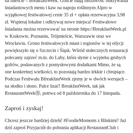
na mieście – BreakfastWeek. Goście mają możliwość odkrywania
śniadaniowych menu i kaw na napoju roślinnym Alpro w
wyjątkowej festiwalowej cenie 35 zł + opłata rezerwacyjna 3,98
zł. Wspieraj lokalne i odkrywaj nowe miejsca! Festiwalowe
śniadania można rezerwować na stronie
https://BreakfastWeek.pl
w Krakowie, Poznaniu, Trójmieście, Warszawie oraz we
Wrocławiu. Grono festiwalowych miast i regionów w tej edycji
powiększyło się o Szczecin i Śląsk. Wśród stołecznych restauracji
polecamy zajrzeć m.in. do Laby, która słynie z wypieku grubych
gofrów, podawanych z pomysłowymi dodatkami Mimo, że są
one konkretnej wielkości, to pozostają bardzo lekkie i chrupiące.
Podczas Festiwalu BfreakfastWeek zjemy je w dwóch wersjach –
na słodko i słono. Palce lizać! BreakfastWeek, tak jak
RestaurantWeekⓇ, potrwa od 8 października do 17 listopada.
Zaproś i zyskaj!
Chcesz jeszcze bardziej dzielić #FoodieMoments z Bliskimi? Już
dziś zaproś Przyjaciół do pobrania aplikacji RestaurantClub i