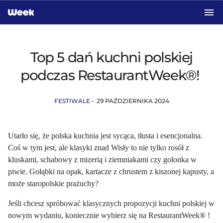
Przejdź do treści głównej
Top 5 dań kuchni polskiej
podczas RestaurantWeek®!
FESTIWALE
• 29 PAŹDZIERNIKA 2024
Utarło się, że polska kuchnia jest sycąca, tłusta i esencjonalna.
Coś w tym jest, ale klasyki znad Wisły to nie tylko rosół z
kluskami, schabowy z mizerią i ziemniakami czy golonka w
piwie. Gołąbki na opak, kartacze z chrustem z kiszonej kapusty, a
może staropolskie prażuchy?
Jeśli chcesz spróbować klasycznych propozycji kuchni polskiej w
nowym wydaniu, koniecznie wybierz się na RestaurantWeek® !