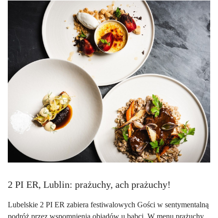
2 PI ER, Lublin: prażuchy, ach prażuchy!
Lubelskie 2 PI ER zabiera festiwalowych Gości w sentymentalną
podróż przez wspomnienia obiadów u babci. W menu prażuchy,