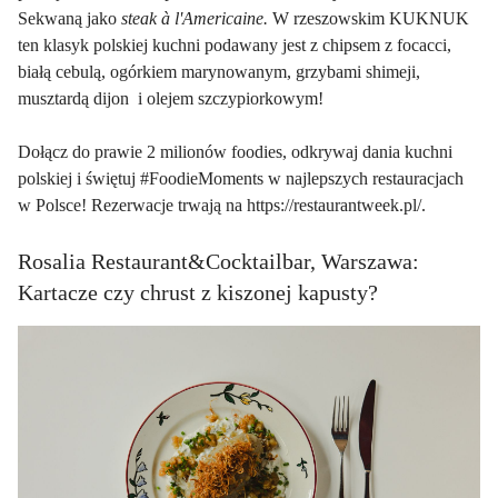
Sekwaną jako
steak à l'Americaine.
W rzeszowskim KUKNUK
ten klasyk polskiej kuchni podawany jest z chipsem z focacci,
białą cebulą, ogórkiem marynowanym, grzybami shimeji,
musztardą dijon i olejem szczypiorkowym!
Dołącz do prawie 2 milionów foodies, odkrywaj dania kuchni
polskiej i świętuj #FoodieMoments w najlepszych restauracjach
w Polsce! Rezerwacje trwają na
https://restaurantweek.pl/
.
Rosalia Restaurant&Cocktailbar, Warszawa:
Kartacze czy chrust z kiszonej kapusty?