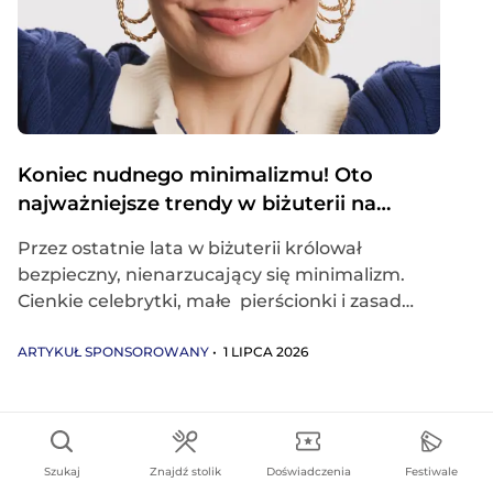
Koniec nudnego minimalizmu! Oto
najważniejsze trendy w biżuterii na
2026 rok
Przez ostatnie lata w biżuterii królował
bezpieczny, nienarzucający się minimalizm.
Cienkie celebrytki, małe pierścionki i zasada
„mniej znaczy więcej” powoli jednak
odchodzą do lamusa.
ARTYKUŁ SPONSOROWANY
• 1 LIPCA 2026
W 2026 roku biżuteria
wraca na pierwszy plan!
Ma być widoczna,
ekspresyjna, wręcz rzeźbiarska, pełna
kolorów i przede wszystkim – indywidualna,
wyrażająca temperament i nastrój dnia.
Szukaj
Znajdź stolik
Doświadczenia
Festiwale
Dodatki nie są już tylko tłem dla ubrań, ale