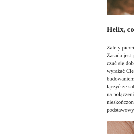
Helix, co
Zalety pierc
Zasada jest 
czuć się do
wyrażać Cieb
budowaniem 
łączyć ze s
na połączeni
nieskończone
podstawowyc