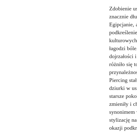
Zdobienie us
znacznie dłu
Egipcjanie, 
podkreśleni
kulturowych,
łagodzi ból
dojrzałości 
różniło się 
przynależnoś
Piercing st
dziurki w us
starsze poko
zmieniły i c
synonimem w
stylizację n
okazji podkr