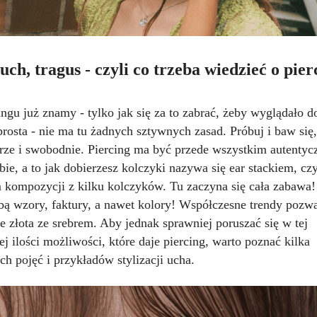
uch, tragus - czyli co trzeba wiedzieć o pie
ingu już znamy - tylko jak się za to zabrać, żeby wyglądało d
prosta - nie ma tu żadnych sztywnych zasad. Próbuj i baw się,
brze i swobodnie. Piercing ma być przede wszystkim autentyc
ie, a to jak dobierzesz kolczyki nazywa się ear stackiem, czy
kompozycji z kilku kolczyków. Tu zaczyna się cała zabawa
obą wzory, faktury, a nawet kolory! Współczesne trendy pozw
e złota ze srebrem. Aby jednak sprawniej poruszać się w tej
j ilości możliwości, które daje piercing, warto poznać kilka
h pojęć i przykładów stylizacji ucha.