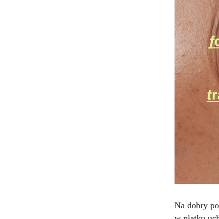
Na dobry poc
w płatku uch