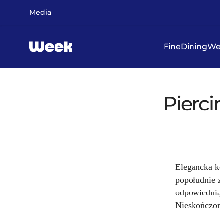
Przejdź do treści głównej
Media
FineDiningW
Pierci
Elegancka k
popołudnie 
odpowiednią 
Nieskończon