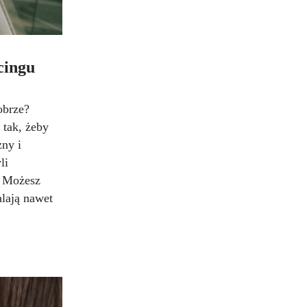
rcingu
obrze?
 tak, żeby
zny i
li
! Możesz
alają nawet