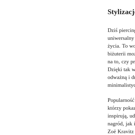
Stylizacj
Dziś piercin
uniwersalny 
życia. To wo
biżuterii m
na to, czy p
Dzięki tak 
odważną i dr
minimalisty
Popularność 
którzy poka
inspirują, u
nagród, jak 
Zoë Kravitz 