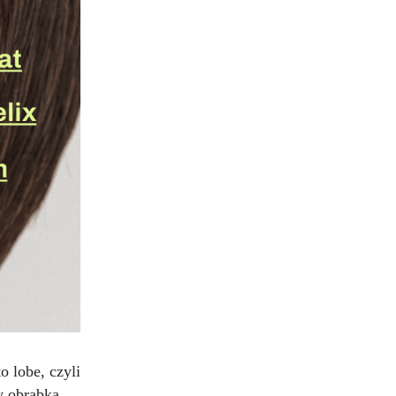
o lobe, czyli
y obrąbka,