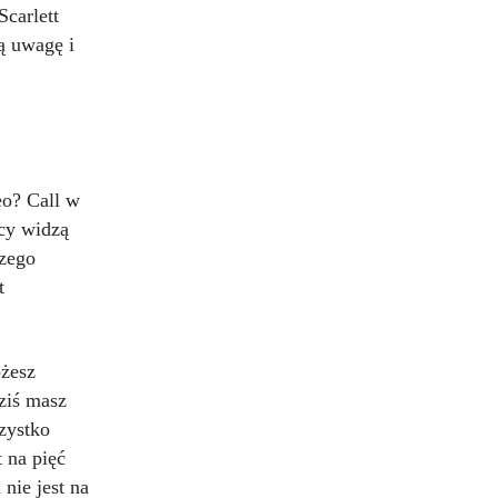
Scarlett
ą uwagę i
eo? Call w
cy widzą
szego
t
ożesz
dziś masz
szystko
 na pięć
nie jest na