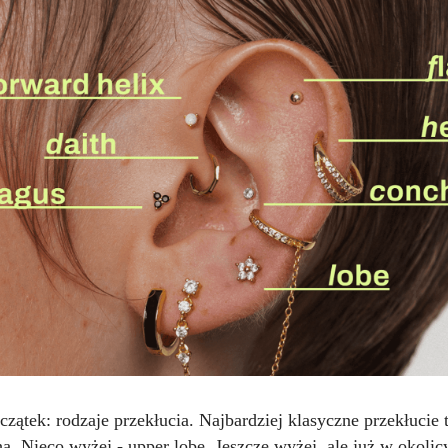
zątek: rodzaje przekłucia. Najbardziej klasyczne przekłucie t
a. Nieco wyżej - upper lobe. Jeszcze wyżej, ale już w okolic