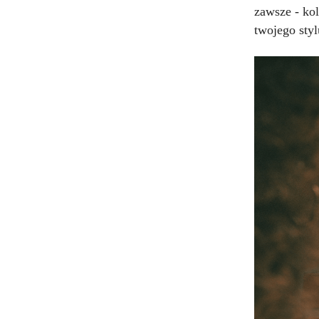
zawsze - ko
twojego sty