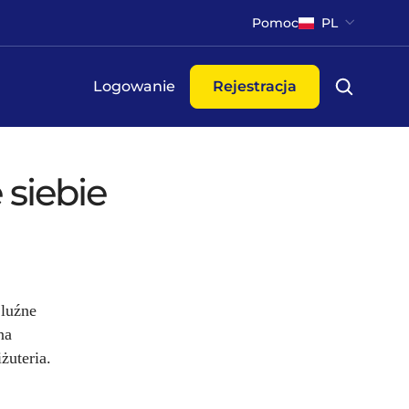
Pomoc
PL
Logowanie
Rejestracja
 siebie
 luźne
na
żuteria.