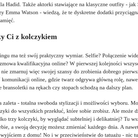
la Hadid. Także aktorki stawiające na klasyczne outfity - jak 
zy Emma Watson - wiedzą, że te dyskretne dodatki przyciągn
amięć.
y Ci z kolczykiem
ingu ma też swój praktyczny wymiar. Selfie? Połączenie wid
ozmowa kwalifikacyjna online? W pierwszej kolejności wszys
, nie zmarnuj więc swojej szansy do zrobienia dobrego pierw
 komunikacji online, gdzie twarz odgrywa główną rolę, nawe
 bransoletki na rękach czy stopach schodzą na dalszy plan.
 zaleta - totalna swoboda stylizacji i możliwości wyboru. M
zyki do wszystkich przekłuć, które sobie zrobisz. Ale może 
lko trzy kolczyki, by wyglądać subtelniej i delikatniej? Tu w
ebie, a swoją decyzję możesz zmieniać każdego dnia. A nawet
wyjściem z domu! No i w przeciwieństwie do tatuażu - nic tu 