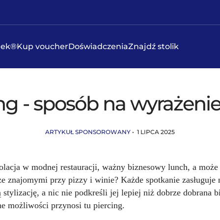
eek®
Kup voucher
Doświadczenia
Znajdź stolik
ng - sposób na wyrażenie
ARTYKUŁ SPONSOROWANY
• 1 LIPCA 2025
olacja w modnej restauracji, ważny biznesowy lunch, a może
ze znajomymi przy pizzy i winie? Każde spotkanie zasługuje 
stylizację, a nic nie podkreśli jej lepiej niż dobrze dobrana bi
e możliwości przynosi tu piercing.