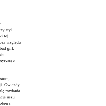
e
zy styl
i tej
 bez względu
ad girl.
ie -
asyczną z
ystom,
ji. Gwiazdy
alę rozdania
acje uszu
obiera