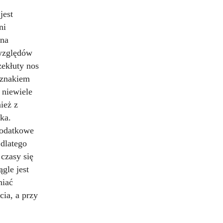
jest
ni
 na
 względów
zekłuty nos
 znakiem
 niewiele
ież z
ka.
Dodatkowe
 dlatego
 czasy się
ągle jest
niać
cia, a przy