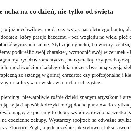
e ucha na co dzień, nie tylko od święta
g to już niechwilowa moda czy wyraz nastoletniego buntu, al
dodatek, który pasuje każdemu - bez względu na wiek, płeć c
lność wyrażania siebie. Stylizujemy ucho, bo wiemy, że dzięk
ożemy podkreślić swój charakter, wzmocnić swój wizerunek -
ragniemy być dziś romantyczną marzycielką, czy przebojową b
wielu możliwościom każdego dnia możesz być inną wersją sieb
apieżną ze sztangą w górnej chrząstce czy profesjonalną i kl
cznymi kolczykami w skrawku ucha i chrząstce.
piercingu niewątpliwie rośnie dzięki znanym artystkom i art
zują, w jaki sposób kolczyki mogą dodać punktów do stylizac
dowadniając, że piercing to dobry wybór zarówno na wielką g
i na codzienne zakupy. Wystarczy spojrzeć na odważne styliz
czy Florence Pugh, a jednocześnie jak stylowo i luksusowo d