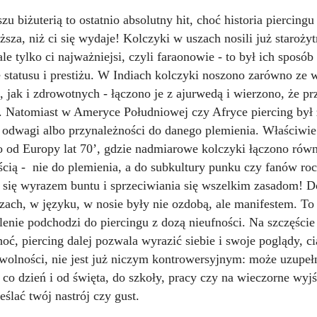
zu biżuterią to ostatnio absolutny hit, choć historia piercingu 
ższa, niż ci się wydaje! Kolczyki w uszach nosili już starożyt
ale tylko ci najważniejsi, czyli faraonowie - to był ich sposób
e statusu i prestiżu. W Indiach kolczyki noszono zarówno ze
 jak i zdrowotnych - łączono je z ajurwedą i wierzono, że pr
e. Natomiast w Ameryce Południowej czy Afryce piercing był
i odwagi albo przynależności do danego plemienia. Właściwie
to od Europy lat 70’, gdzie nadmiarowe kolczyki łączono równ
cią - nie do plemienia, a do subkultury punku czy fanów roc
ał się wyrazem buntu i sprzeciwiania się wszelkim zasadom! 
zach, w języku, w nosie były nie ozdobą, ale manifestem. To
lenie podchodzi do piercingu z dozą nieufności. Na szczęście
hoć, piercing dalej pozwala wyrazić siebie i swoje poglądy, ci
olności, nie jest już niczym kontrowersyjnym: może uzupeł
a co dzień i od święta, do szkoły, pracy czy na wieczorne wyjś
eślać twój nastrój czy gust.