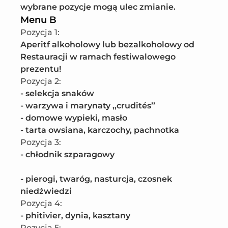
wybrane pozycje mogą ulec zmianie.
Menu B
Pozycja 1
:
Aperitf alkoholowy lub bezalkoholowy od 
Restauracji w ramach festiwalowego 
prezentu!
Pozycja 2
:
- selekcja snaków

- warzywa i marynaty ,,crudités’’

- domowe wypieki, masło

- tarta owsiana, karczochy, pachnotka
Pozycja 3
:
- chłodnik szparagowy

- pierogi, twaróg, nasturcja, czosnek 
niedźwiedzi
Pozycja 4
:
- phitivier, dynia, kasztany
Pozycja 5
: