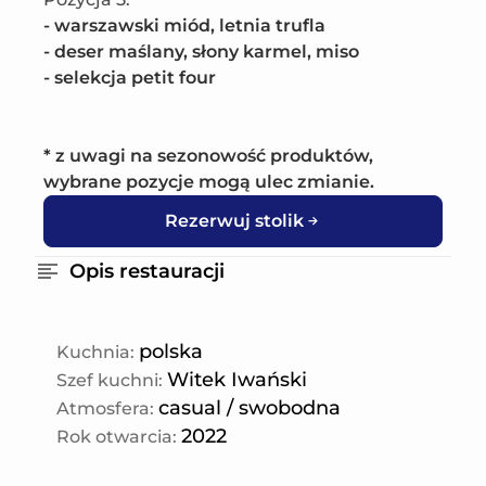
- warszawski miód, letnia trufla

- deser maślany, słony karmel, miso

- selekcja petit four

* z uwagi na sezonowość produktów, 
wybrane pozycje mogą ulec zmianie.
Rezerwuj stolik
Opis restauracji
polska
Kuchnia
:
Witek Iwański
Szef kuchni
:
casual / swobodna
Atmosfera
:
2022
Rok otwarcia
: