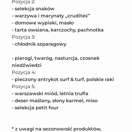
Pozycja 2
:
- selekcja snaków

- warzywa i marynaty ,,crudités’’

- domowe wypieki, masło

- tarta owsiana, karczochy, pachnotka
Pozycja 3
:
- chłodnik szparagowy

- pierogi, twaróg, nasturcja, czosnek 
niedźwiedzi
Pozycja 4
:
- pieczony antrykot surf & turf, polskie raki
Pozycja 5
:
- warszawski miód, letnia trufla

- deser maślany, słony karmel, miso

- selekcja petit four

* z uwagi na sezonowość produktów, 