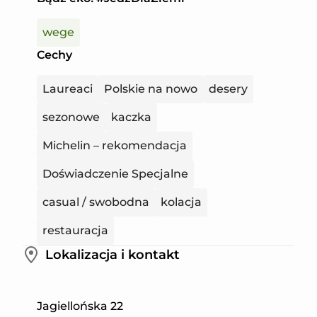
wege
Cechy
Laureaci
Polskie na nowo
desery
sezonowe
kaczka
Michelin – rekomendacja
Doświadczenie Specjalne
casual / swobodna
kolacja
restauracja
Lokalizacja i kontakt
Leaflet
|
©
Mapbox
©
OpenStreetMap
Improve this map
Jagiellońska 22
+