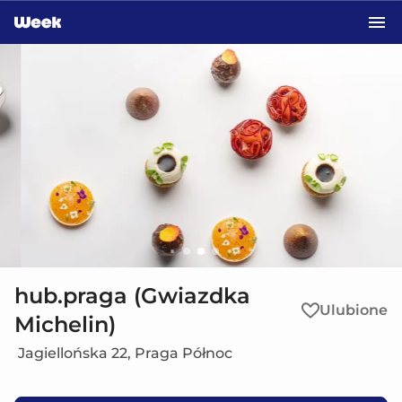
Przejdź do treści głównej
hub.praga (Gwiazdka
Ulubione
Michelin)
Jagiellońska 22, Praga Północ