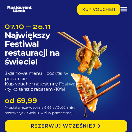
KUP VOUCHER
07.10 — 25.11
Największy
Festiwal
restauracji na
świecie!
3-daniowe menu + cocktail w 
prezencie.

Kup voucher na jesienny Festiwal 
- tylko teraz z rabatem -10%!
od
69,99
(+ opłata rezerwacyjna 9.99 zł/Gość, min.
rezerwacja 2 Gości +10 zł w prime time)
REZERWUJ WCZEŚNIEJ